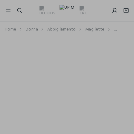
NAVIGATION.ARIA.GOTOMAINCONTENT
NAVIGATION.ARIA.GOTOFOOTER
Home
Donna
Abbigliamento
Magliette
Maniche 