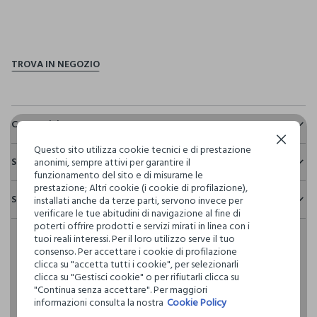
pdp.loyalty.section.advantages
Composizione e cura
Continua senza accettare
Composizione:
Questo sito utilizza cookie tecnici e di prestazione
Sostenibilità e trasparenza
95% POLIESTERE,5% ELASTAN
anonimi, sempre attivi per garantire il
funzionamento del sito e di misurarne le
Sicurezza
prestazione; Altri cookie (i cookie di profilazione),
Spedizione e resi
installati anche da terze parti, servono invece per
Il 100% dei nostri articoli viene sottoposto a test chimico-
NON CANDEGGIARE
verificare le tue abitudini di navigazione al fine di
fisici, per verificarne il rispetto dei limiti che abbiamo
Hai fino a 30 giorni dalla consegna del tuo ordine online per
poterti offrire prodotti e servizi mirati in linea con i
definito per l’uso di sostanze chimiche, talvolta anche più
cambiare idea e restituire i prodotti che hai acquistato.
tuoi reali interessi. Per il loro utilizzo serve il tuo
restrittivi rispetto a quelli previsti dalla normativa
TEMPERATURA MASSIMA 40°C - PROCEDURA DELICATA
consenso. Per accettare i cookie di profilazione
internazionale.
clicca su "accetta tutti i cookie", per selezionarli
Clicca qui per vedere i dettagli
clicca su "Gestisci cookie" o per rifiutarli clicca su
NON LAVARE A SECCO
"Continua senza accettare". Per maggiori
informazioni consulta la nostra
Cookie Policy
I nostri fornitori