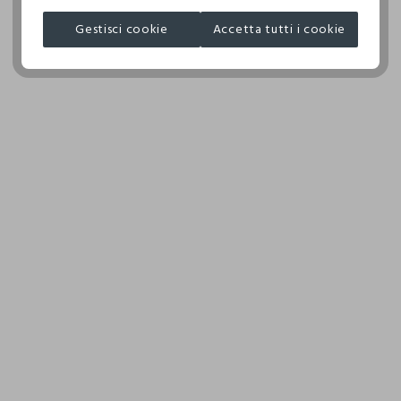
NON ASCIUGARE IN ASCIUGA BIANCHERIA A TAMBURO
JIAXING LANJIA FASHION CO., LT
ROTATIVO
Gestisci cookie
Accetta tutti i cookie
MADE IN CHINA
TEMPERATURA MASSIMA DELLA PIASTRA DEL FERRO
110°C, LA STIRATURA A VAPORE PUO' PROVOCARE
DANNI IRREVERSIBILI
ASCIUGARE SU FILO