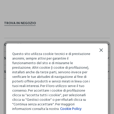
pdp.loyalty.section.advantages
Composizione e cura
Continua senza accettare
Composizione:
Questo sito utilizza cookie tecnici e di prestazione
Sostenibilità e trasparenza
100% COTONE
anonimi, sempre attivi per garantire il
funzionamento del sito e di misurarne le
Sicurezza
prestazione; Altri cookie (i cookie di profilazione),
Spedizione e resi
installati anche da terze parti, servono invece per
Il 100% dei nostri articoli viene sottoposto a test chimico-
NON CANDEGGIARE
verificare le tue abitudini di navigazione al fine di
fisici, per verificarne il rispetto dei limiti che abbiamo
Hai fino a 30 giorni dalla consegna del tuo ordine online per
poterti offrire prodotti e servizi mirati in linea con i
definito per l’uso di sostanze chimiche, talvolta anche più
cambiare idea e restituire i prodotti che hai acquistato.
tuoi reali interessi. Per il loro utilizzo serve il tuo
restrittivi rispetto a quelli previsti dalla normativa
TEMPERATURA MASSIMA 40°C - PROCEDURA MOLTO
consenso. Per accettare i cookie di profilazione
internazionale.
DELICATA
clicca su "accetta tutti i cookie", per selezionarli
Clicca qui per vedere i dettagli
clicca su "Gestisci cookie" o per rifiutarli clicca su
"Continua senza accettare". Per maggiori
NON LAVARE A SECCO
informazioni consulta la nostra
Cookie Policy
I nostri fornitori