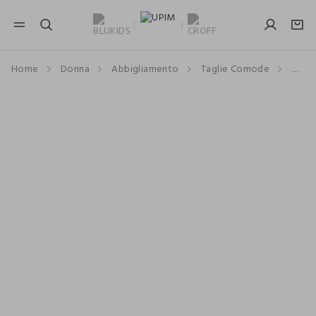
NAVIGATION.ARIA.GOTOMAINCONTENT
NAVIGATION.ARIA.GOTOFOOTER
Home
Donna
Abbigliamento
Taglie Comode
T-sh