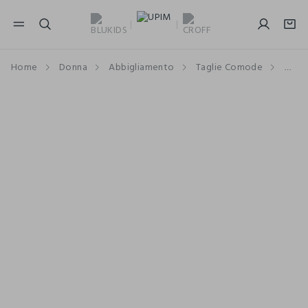
NAVIGATION.ARIA.GOTOMAINCONTENT
NAVIGATION.ARIA.GOTOFOOTER
Home
Donna
Abbigliamento
Taglie Comode
T-sh