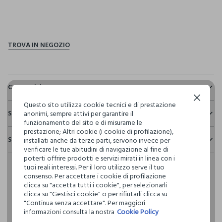
pdp.loyalty.section.advantages
Composizione e cura
Continua senza accettare
Composizione:
Questo sito utilizza cookie tecnici e di prestazione
Sostenibilità e trasparenza
100% COTONE
anonimi, sempre attivi per garantire il
funzionamento del sito e di misurarne le
Sicurezza
prestazione; Altri cookie (i cookie di profilazione),
Spedizione e resi
installati anche da terze parti, servono invece per
Il 100% dei nostri articoli viene sottoposto a test chimico-
NON CANDEGGIARE
verificare le tue abitudini di navigazione al fine di
fisici, per verificarne il rispetto dei limiti che abbiamo
Hai fino a 30 giorni dalla consegna del tuo ordine online per
poterti offrire prodotti e servizi mirati in linea con i
definito per l’uso di sostanze chimiche, talvolta anche più
cambiare idea e restituire i prodotti che hai acquistato.
tuoi reali interessi. Per il loro utilizzo serve il tuo
restrittivi rispetto a quelli previsti dalla normativa
TEMPERATURA MASSIMA 40°C - PROCEDURA MOLTO
consenso. Per accettare i cookie di profilazione
internazionale.
DELICATA
clicca su "accetta tutti i cookie", per selezionarli
Clicca qui per vedere i dettagli
clicca su "Gestisci cookie" o per rifiutarli clicca su
"Continua senza accettare". Per maggiori
NON LAVARE A SECCO
informazioni consulta la nostra
Cookie Policy
I nostri fornitori