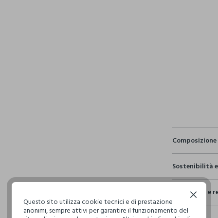
pdp.loyalty.s
single.size
Composizione 
Composizion
Sostenibilità 
100% COTO
Sicurezza
Spedizione e r
Il 100% dei n
Continua senza accettare
NON C
Questo sito utilizza cookie tecnici e di prestazione
fisici, per ve
Hai fino a 3
anonimi, sempre attivi per garantire il funzionamento del
definito per 