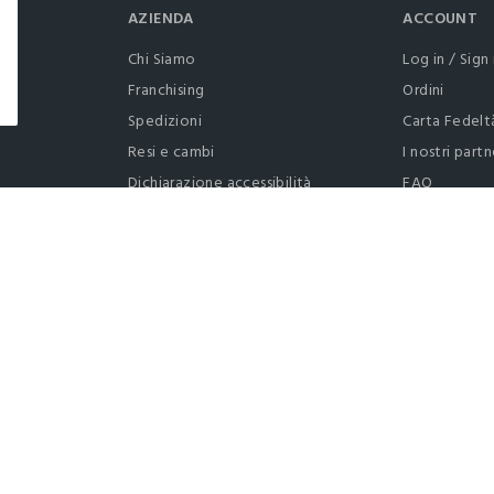
AZIENDA
ACCOUNT
Chi Siamo
Log in / Sign 
Franchising
Ordini
Spedizioni
Carta Fedelt
Resi e cambi
I nostri partn
Dichiarazione accessibilità
FAQ
RaccogliAMO
Contattaci: 