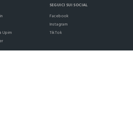
SEGUICI SUI SOCIAL
in
Facebook
Instagram
à Upim
TikTok
er
0412399081 (lun-ven 9-17)
it |
italiano