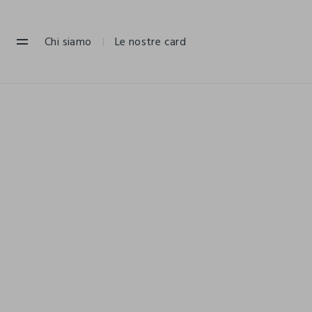
NAVIGATION.ARIA.GOTOMAINCONTENT
NAVIGATION.ARIA.GOTOFOOTER
Chi siamo
Le nostre card