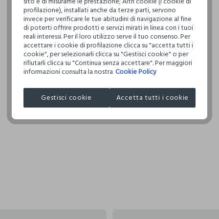
sito e di misurarne le prestazione; Altri cookie (i cookie di
per cambiare 
restrittivi ri
TEMPER
profilazione), installati anche da terze parti, servono
internaziona
DELICA
invece per verificare le tue abitudini di navigazione al fine
di poterti offrire prodotti e servizi mirati in linea con i tuoi
Clicca qui pe
reali interessi. Per il loro utilizzo serve il tuo consenso. Per
NON LA
accettare i cookie di profilazione clicca su "accetta tutti i
I nostri forni
cookie", per selezionarli clicca su "Gestisci cookie" o per
NON AS
rifiutarli clicca su "Continua senza accettare". Per maggiori
PAKIZA KNIT
TAMBU
informazioni consulta la nostra
Cookie Policy
MADE IN BA
TEMPER
Gestisci cookie
Accetta tutti i cookie
150°C
ASCIUG