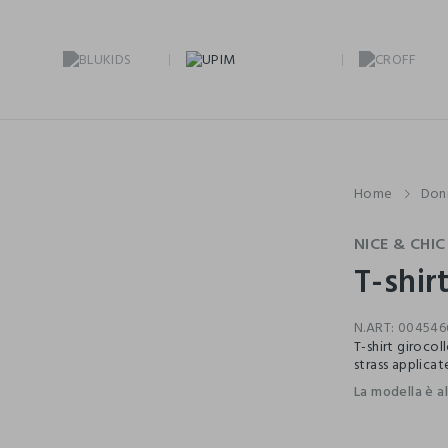
Home
Don
NICE & CHIC
T-shir
N.ART:
004546
T-shirt giroco
strass applicate
La modella è a