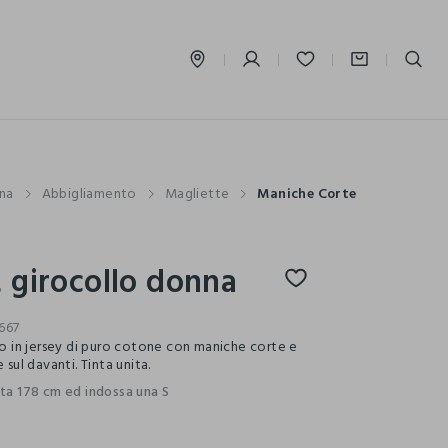
label.account.login
na
Abbigliamento
Magliette
Maniche Corte
t girocollo donna
667
llo in jersey di puro cotone con maniche corte e
 sul davanti. Tinta unita.
lta 178 cm ed indossa una S