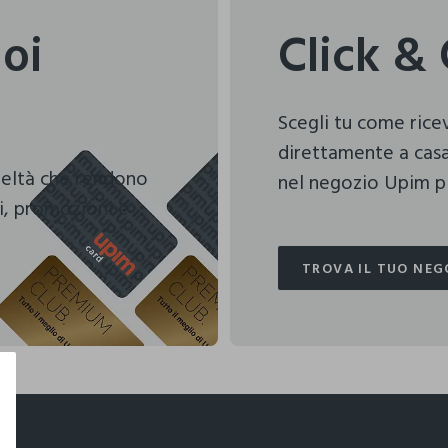
uoi
Click & 
Scegli tu come ric
direttamente a casa
deltà che rendono
nel negozio Upim pi
i, promozioni e
TROVA IL TUO NEG
TROVA IL TUO NEG