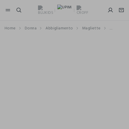
NAVIGATION.ARIA.GOTOMAINCONTENT
NAVIGATION.ARIA.GOTOFOOTER
Home
Donna
Abbigliamento
Magliette
Maniche 