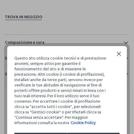
pdp.loyalty.section.advantages
Composizione e cura
Composizione:
Continua senza accettare
Sostenibilità e trasparenza
100% POLIESTERE
Questo sito utilizza cookie tecnici e di prestazione
anonimi, sempre attivi per garantire il
Sicurezza
funzionamento del sito e di misurarne le
Spedizione e resi
prestazione; Altri cookie (i cookie di profilazione),
Il 100% dei nostri articoli viene sottoposto a test chimico-
NON CANDEGGIARE
installati anche da terze parti, servono invece per
fisici, per verificarne il rispetto dei limiti che abbiamo
Hai fino a 30 giorni dalla consegna del tuo ordine online per
verificare le tue abitudini di navigazione al fine di
definito per l’uso di sostanze chimiche, talvolta anche più
poterti offrire prodotti e servizi mirati in linea con i
cambiare idea e restituire i prodotti che hai acquistato.
restrittivi rispetto a quelli previsti dalla normativa
TEMPERATURA MASSIMA 30°C - PROCEDURA DELICATA
tuoi reali interessi. Per il loro utilizzo serve il tuo
internazionale.
consenso. Per accettare i cookie di profilazione
clicca su "accetta tutti i cookie", per selezionarli
Clicca qui per vedere i dettagli
LAVAGGIO A SECCO PROFESSIONALE CON
clicca su "Gestisci cookie" o per rifiutarli clicca su
TETRACLOROETILENE E TUTTI I SOLVENTI INDICATI CON IL
"Continua senza accettare". Per maggiori
SEGNO F - PROCEDURA NORMALE
I nostri fornitori
informazioni consulta la nostra
Cookie Policy
HIGH HOPE AGLORY LTD.
ASCIUGATURA A TAMBURO AMMESSA TEMPERATURA