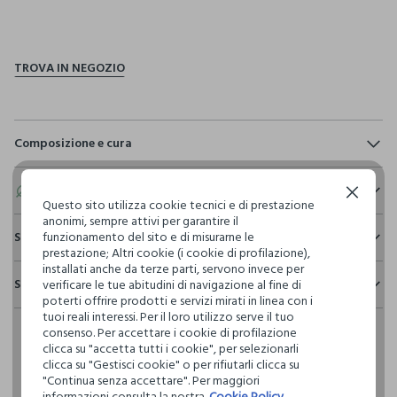
pdp.loyalty.section.advantages
Composizione e cura
Composizione:
96% COTONE,4% ELASTAN
Eco valore
Continua senza accettare
Questo sito utilizza cookie tecnici e di prestazione
anonimi, sempre attivi per garantire il
Consumo d'acqua
funzionamento del sito e di misurarne le
Sostenibilità e trasparenza
NON CANDEGGIARE
Per la realizzazione di questo capo sono stati
prestazione; Altri cookie (i cookie di profilazione),
Sicurezza
utilizzati
1.315,65 litri dacqua
installati anche da terze parti, servono invece per
Spedizione e resi
verificare le tue abitudini di navigazione al fine di
Il 100% dei nostri articoli viene sottoposto a test chimico-
TEMPERATURA MASSIMA 30°C - PROCEDURA DELICATA
poterti offrire prodotti e servizi mirati in linea con i
fisici, per verificarne il rispetto dei limiti che abbiamo
Hai fino a 30 giorni dalla consegna del tuo ordine online per
tuoi reali interessi. Per il loro utilizzo serve il tuo
Emissioni di CO2
definito per l’uso di sostanze chimiche, talvolta anche più
consenso. Per accettare i cookie di profilazione
cambiare idea e restituire i prodotti che hai acquistato.
Per la realizzazione di questo capo sono stati
restrittivi rispetto a quelli previsti dalla normativa
LAVAGGIO A SECCO PROFESSIONALE CON
clicca su "accetta tutti i cookie", per selezionarli
emessi
4,72 kg di CO2
internazionale.
TETRACLOROETILENE E TUTTI I SOLVENTI INDICATI CON IL
clicca su "Gestisci cookie" o per rifiutarli clicca su
SEGNO F - PROCEDURA NORMALE
"Continua senza accettare". Per maggiori
Clicca qui per vedere i dettagli
informazioni consulta la nostra
Cookie Policy