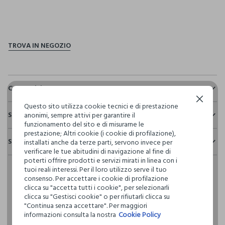
pdp.loyalty.section.advantages
Composizione e cura
Continua senza accettare
Composizione:
Questo sito utilizza cookie tecnici e di prestazione
Sostenibilità e trasparenza
58% COTONE,42% POLIESTERE
anonimi, sempre attivi per garantire il
funzionamento del sito e di misurarne le
Sicurezza
prestazione; Altri cookie (i cookie di profilazione),
Spedizione e resi
installati anche da terze parti, servono invece per
Il 100% dei nostri articoli viene sottoposto a test chimico-
NON CANDEGGIARE
verificare le tue abitudini di navigazione al fine di
fisici, per verificarne il rispetto dei limiti che abbiamo
Hai fino a 30 giorni dalla consegna del tuo ordine online per
poterti offrire prodotti e servizi mirati in linea con i
definito per l’uso di sostanze chimiche, talvolta anche più
cambiare idea e restituire i prodotti che hai acquistato.
tuoi reali interessi. Per il loro utilizzo serve il tuo
restrittivi rispetto a quelli previsti dalla normativa
TEMPERATURA MASSIMA 30°C - PROCEDURA NORMALE
consenso. Per accettare i cookie di profilazione
internazionale.
clicca su "accetta tutti i cookie", per selezionarli
Clicca qui per vedere i dettagli
clicca su "Gestisci cookie" o per rifiutarli clicca su
LAVAGGIO A SECCO PROFESSIONALE CON
"Continua senza accettare". Per maggiori
TETRACLOROETILENE E TUTTI I SOLVENTI INDICATI CON IL
informazioni consulta la nostra
Cookie Policy
SEGNO F - PROCEDURA NORMALE
I nostri fornitori