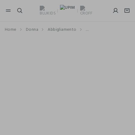
NAVIGATION.ARIA.GOTOMAINCONTENT
NAVIGATION.ARIA.GOTOFOOTER
Home
Donna
Abbigliamento
Abbigliamento sportivo