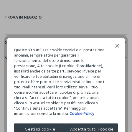
pdp.loyalty.section.advantages
Sostenibilità e trasparenza
Continua senza accettare
Questo sito utilizza cookie tecnici e di prestazione
Sicurezza
anonimi, sempre attivi per garantire il
Spedizione e resi
Il 100% dei nostri articoli viene sottoposto a test chimico-
funzionamento del sito e di misurarne le
fisici, per verificarne il rispetto dei limiti che abbiamo
prestazione; Altri cookie (i cookie di profilazione),
Hai fino a 30 giorni dalla consegna del tuo ordine online per
definito per l’uso di sostanze chimiche, talvolta anche più
installati anche da terze parti, servono invece per
cambiare idea e restituire i prodotti che hai acquistato.
restrittivi rispetto a quelli previsti dalla normativa
verificare le tue abitudini di navigazione al fine di
internazionale.
poterti offrire prodotti e servizi mirati in linea con i
tuoi reali interessi. Per il loro utilizzo serve il tuo
Clicca qui per vedere i dettagli
consenso. Per accettare i cookie di profilazione
clicca su "accetta tutti i cookie", per selezionarli
clicca su "Gestisci cookie" o per rifiutarli clicca su
I nostri fornitori
"Continua senza accettare". Per maggiori
SAPONERIE MARIO FISSI
informazioni consulta la nostra
Cookie Policy
Gestisci cookie
Accetta tutti i cookie