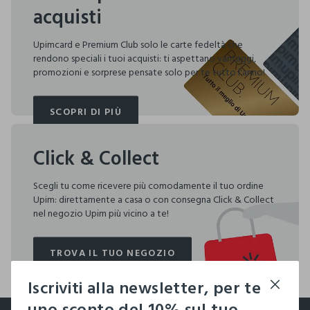
acquisti
Upimcard e Premium Club solo le carte fedeltà che
rendono speciali i tuoi acquisti: ti aspettano vantaggi,
promozioni e sorprese pensate solo per te tutto l'anno!
SCOPRI DI PIÙ
SCOPRI DI PIÙ
Click & Collect
Scegli tu come ricevere più comodamente il tuo ordine
Upim: direttamente a casa o con consegna Click & Collect
nel negozio Upim più vicino a te!
TROVA IL TUO NEGOZIO
TROVA IL TUO NEGOZIO
Iscriviti alla newsletter, per te
footer.ariatitle
uno sconto del 10% sul tuo