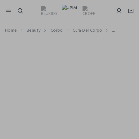
NAVIGATION.ARIA.GOTOMAINCONTENT
NAVIGATION.ARIA.GOTOFOOTER
Home
Beauty
Corpo
Cura Del Corpo
Creme e Oli 