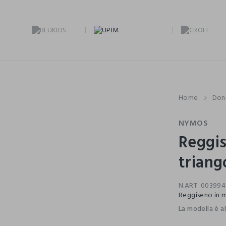
Home
Don
NYMOS
Reggis
triang
N.ART:
003994
Reggiseno in mi
La modella è a