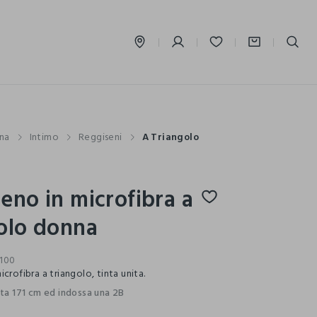
label.account.login
na
Intimo
Reggiseni
A Triangolo
eno in microfibra a
olo donna
100
crofibra a triangolo, tinta unita.
lta 171 cm ed indossa una 2B