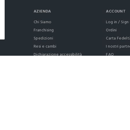
AZIENDA
ACCOUNT
Chi Siamo
Log in / Sign 
Franchising
Ordini
Spedizioni
Carta Fedelt
Resi e cambi
I nostri partn
Dichiarazione accessibilità
FAQ
RaccogliAMO
Contattaci: 