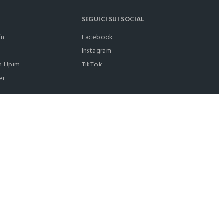
SEGUICI SUI SOCIAL
in
Facebook
Instagram
à Upim
TikTok
er
0412399081 (lun-ven 9-17)
it |
italiano