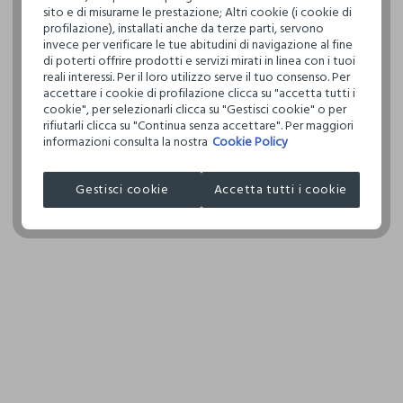
Hai fino a 3
definito per 
sito e di misurarne le prestazione; Altri cookie (i cookie di
per cambiare 
restrittivi ri
profilazione), installati anche da terze parti, servono
internaziona
TEMPER
invece per verificare le tue abitudini di navigazione al fine
DELICA
di poterti offrire prodotti e servizi mirati in linea con i tuoi
Clicca qui pe
reali interessi. Per il loro utilizzo serve il tuo consenso. Per
accettare i cookie di profilazione clicca su "accetta tutti i
LAVAGG
cookie", per selezionarli clicca su "Gestisci cookie" o per
TETRACL
I nostri forni
rifiutarli clicca su "Continua senza accettare". Per maggiori
IL SEG
SHANGHAI X
informazioni consulta la nostra
Cookie Policy
NON AS
MADE IN CH
TAMBU
Gestisci cookie
Accetta tutti i cookie
NON ST
ASCIUG