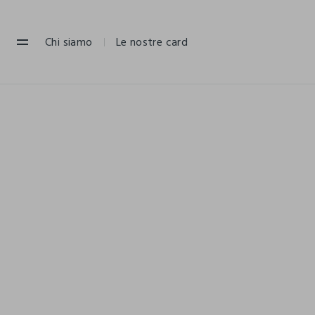
NAVIGATION.ARIA.GOTOMAINCONTENT
NAVIGATION.ARIA.GOTOFOOTER
Chi siamo
Le nostre card