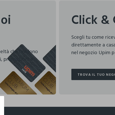
uoi
Click & 
Scegli tu come ric
direttamente a casa
deltà che rendono
nel negozio Upim pi
i, promozioni e
TROVA IL TUO NEG
TROVA IL TUO NEG