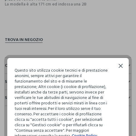
La modella è alta 171 cm ed indossa una 2B
pdp.loyalty.section.advantages
Composizione e cura
Continua senza accettare
Questo sito utilizza cookie tecnici e di prestazione
anonimi, sempre attivi per garantire il
Composizione:
funzionamento del sito e di misurarne le
Sostenibilità e trasparenza
95% COTONE,5% ELASTAN
prestazione; Altri cookie (i cookie di profilazione),
Sicurezza
installati anche da terze parti, servono invece per
Spedizione e resi
verificare le tue abitudini di navigazione al fine di
Il 100% dei nostri articoli viene sottoposto a test chimico-
NON CANDEGGIARE
poterti offrire prodotti e servizi mirati in linea con i
fisici, per verificarne il rispetto dei limiti che abbiamo
Hai fino a 30 giorni dalla consegna del tuo ordine online per
tuoi reali interessi. Per il loro utilizzo serve il tuo
definito per l’uso di sostanze chimiche, talvolta anche più
consenso. Per accettare i cookie di profilazione
cambiare idea e restituire i prodotti che hai acquistato.
restrittivi rispetto a quelli previsti dalla normativa
TEMPERATURA MASSIMA 30°C - PROCEDURA MOLTO
clicca su "accetta tutti i cookie", per selezionarli
internazionale.
DELICATA
clicca su "Gestisci cookie" o per rifiutarli clicca su
"Continua senza accettare". Per maggiori
Clicca qui per vedere i dettagli
informazioni consulta la nostra
Cookie Policy