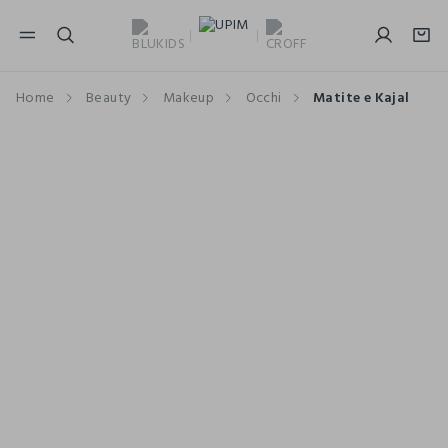
NAVIGATION.ARIA.GOTOMAINCONTENT
NAVIGATION.ARIA.GOTOFOOTER
Home
Beauty
Makeup
Occhi
Matite e Kajal