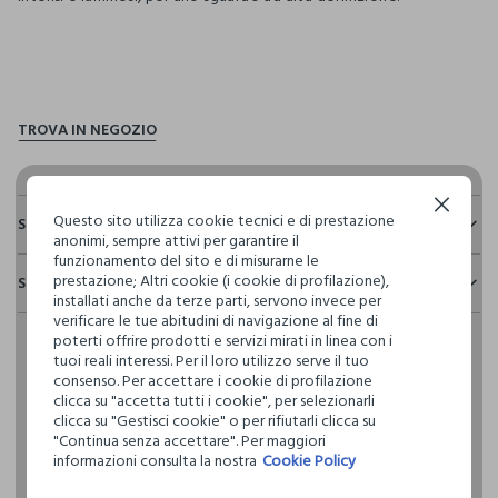
pdp.loyalty.section.advantages
Continua senza accettare
Questo sito utilizza cookie tecnici e di prestazione
Sostenibilità e trasparenza
anonimi, sempre attivi per garantire il
funzionamento del sito e di misurarne le
Sicurezza
prestazione; Altri cookie (i cookie di profilazione),
Spedizione e resi
Il 100% dei nostri articoli viene sottoposto a test chimico-
installati anche da terze parti, servono invece per
fisici, per verificarne il rispetto dei limiti che abbiamo
verificare le tue abitudini di navigazione al fine di
Hai fino a 30 giorni dalla consegna del tuo ordine online per
definito per l’uso di sostanze chimiche, talvolta anche più
poterti offrire prodotti e servizi mirati in linea con i
cambiare idea e restituire i prodotti che hai acquistato.
restrittivi rispetto a quelli previsti dalla normativa
tuoi reali interessi. Per il loro utilizzo serve il tuo
internazionale.
consenso. Per accettare i cookie di profilazione
clicca su "accetta tutti i cookie", per selezionarli
Clicca qui per vedere i dettagli
clicca su "Gestisci cookie" o per rifiutarli clicca su
"Continua senza accettare". Per maggiori
informazioni consulta la nostra
Cookie Policy
I nostri fornitori
GIUFRA SRL