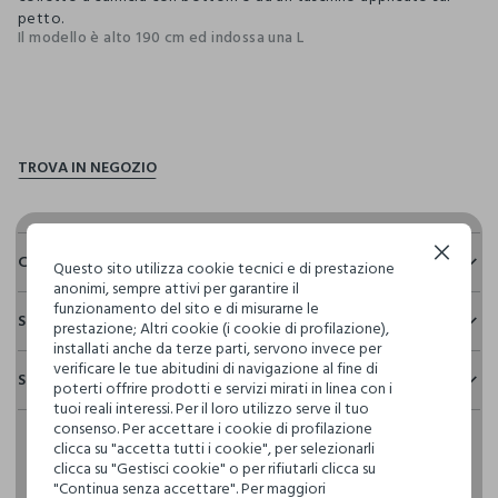
petto.
Il modello è alto 190 cm ed indossa una L
pdp.loyalty.section.advantages
Continua senza accettare
Composizione e cura
Questo sito utilizza cookie tecnici e di prestazione
anonimi, sempre attivi per garantire il
Composizione:
funzionamento del sito e di misurarne le
Sostenibilità e trasparenza
100% COTONE
prestazione; Altri cookie (i cookie di profilazione),
installati anche da terze parti, servono invece per
Sicurezza
verificare le tue abitudini di navigazione al fine di
Spedizione e resi
Il 100% dei nostri articoli viene sottoposto a test chimico-
poterti offrire prodotti e servizi mirati in linea con i
NON CANDEGGIARE
fisici, per verificarne il rispetto dei limiti che abbiamo
tuoi reali interessi. Per il loro utilizzo serve il tuo
Hai fino a 30 giorni dalla consegna del tuo ordine online per
definito per l’uso di sostanze chimiche, talvolta anche più
consenso. Per accettare i cookie di profilazione
cambiare idea e restituire i prodotti che hai acquistato.
restrittivi rispetto a quelli previsti dalla normativa
clicca su "accetta tutti i cookie", per selezionarli
TEMPERATURA MASSIMA 40°C - PROCEDURA NORMALE
internazionale.
clicca su "Gestisci cookie" o per rifiutarli clicca su
"Continua senza accettare". Per maggiori