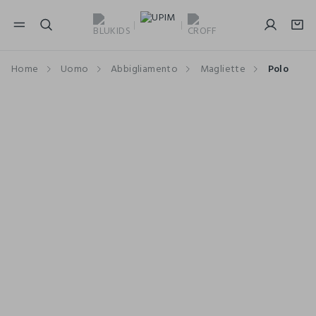
NAVIGATION.ARIA.GOTOMAINCONTENT
NAVIGATION.ARIA.GOTOFOOTER
Home
Uomo
Abbigliamento
Magliette
Polo