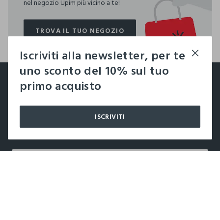
nel negozio Upim più vicino a te!
TROVA IL TUO NEGOZIO
TROVA IL TUO NEGOZIO
Iscriviti alla newsletter, per te
footer.ariatitle
uno sconto del 10% sul tuo
Un click, un regalo:
primo acquisto
-10% subito per te 💌
ISCRIVITI
Iscriviti ora alla newsletter e ottieni il
-10% di sconto
sul
tuo prossimo acquisto!
label.color
AGGIUNGI
AZIENDA