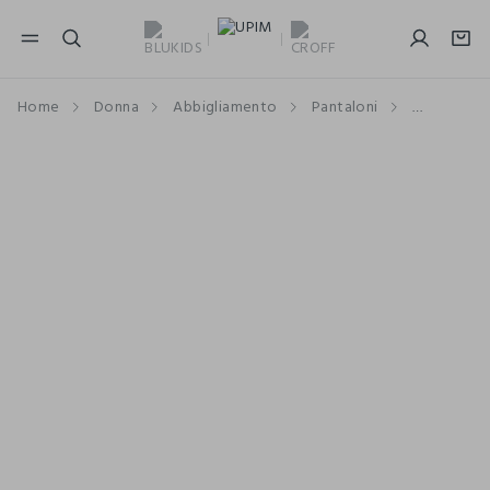
NAVIGATION.ARIA.GOTOMAINCONTENT
NAVIGATION.ARIA.GOTOFOOTER
Home
Donna
Abbigliamento
Pantaloni
A Vita Alt