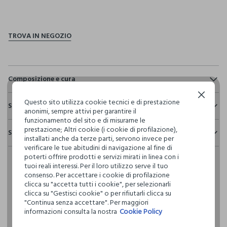
pdp.loyalty.section.advantages
Composizione e cura
Composizione:
Continua senza accettare
Questo sito utilizza cookie tecnici e di prestazione
Sostenibilità e trasparenza
100% POLIESTERE
anonimi, sempre attivi per garantire il
funzionamento del sito e di misurarne le
Sicurezza
prestazione; Altri cookie (i cookie di profilazione),
Spedizione e resi
Il 100% dei nostri articoli viene sottoposto a test chimico-
installati anche da terze parti, servono invece per
NON CANDEGGIARE
fisici, per verificarne il rispetto dei limiti che abbiamo
verificare le tue abitudini di navigazione al fine di
Hai fino a 30 giorni dalla consegna del tuo ordine online per
definito per l’uso di sostanze chimiche, talvolta anche più
poterti offrire prodotti e servizi mirati in linea con i
cambiare idea e restituire i prodotti che hai acquistato.
restrittivi rispetto a quelli previsti dalla normativa
tuoi reali interessi. Per il loro utilizzo serve il tuo
TEMPERATURA MASSIMA 40°C - PROCEDURA DELICATA
internazionale.
consenso. Per accettare i cookie di profilazione
clicca su "accetta tutti i cookie", per selezionarli
Clicca qui per vedere i dettagli
LAVAGGIO A SECCO PROFESSIONALE CON
clicca su "Gestisci cookie" o per rifiutarli clicca su
TETRACLOROETILENE E TUTTI I SOLVENTI INDICATI CON IL
"Continua senza accettare". Per maggiori
SEGNO F - PROCEDURA NORMALE
informazioni consulta la nostra
Cookie Policy
I nostri fornitori