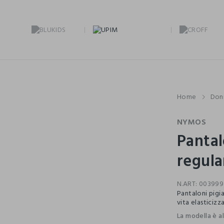
Home
Don
NYMOS
Pantal
regula
N.ART:
003999
Pantaloni pigi
vita elasticizz
La modella è a