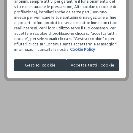
anonimi, sempre attivi per garantire il funzionamento del
fisici, per ve
sito e di misurarne le prestazione; Altri cookie (i cookie di
Hai fino a 3
definito per 
profilazione), installati anche da terze parti, servono
per cambiare 
restrittivi ri
TEMPER
invece per verificare le tue abitudini di navigazione al fine
internaziona
DELICA
di poterti offrire prodotti e servizi mirati in linea con i tuoi
reali interessi. Per il loro utilizzo serve il tuo consenso. Per
Clicca qui pe
accettare i cookie di profilazione clicca su "accetta tutti i
NON LA
cookie", per selezionarli clicca su "Gestisci cookie" o per
I nostri forni
rifiutarli clicca su "Continua senza accettare". Per maggiori
ASCIU
informazioni consulta la nostra
Cookie Policy
NORTHERN F
RIDOTT
MADE IN BA
Gestisci cookie
Accetta tutti i cookie
TEMPER
150°C