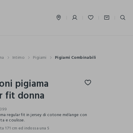
label.account.login
na
Intimo
Pigiami
Pigiami Combinabili
oni pigiama
r fit donna
399
ama regular fit in jersey di cotone mélange con
ata e coulisse.
lta 171 cm ed indossa una S