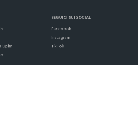
SEGUICI SUI SOCIAL
in
Facebook
Instagram
à Upim
TikTok
er
0412399081 (lun-ven 9-17)
it |
italiano