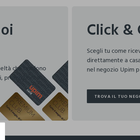
uoi
Click & 
Scegli tu come ric
direttamente a casa
deltà che rendono
nel negozio Upim pi
i, promozioni e
TROVA IL TUO NEG
TROVA IL TUO NEG