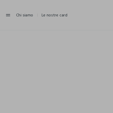
NAVIGATION.ARIA.GOTOMAINCONTENT
NAVIGATION.ARIA.GOTOFOOTER
Chi siamo
Le nostre card