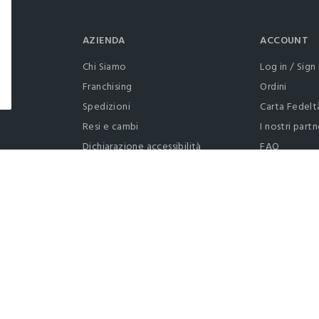
AZIENDA
ACCOUNT
Chi Siamo
Log in / Sign 
Franchising
Ordini
Spedizioni
Carta Fedelt
Resi e cambi
I nostri partn
Dichiarazione accessibilità
FAQ
RaccogliAMO
Contattaci: 