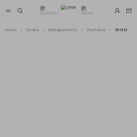
NAVIGATION.ARIA.GOTOMAINCONTENT
NAVIGATION.ARIA.GOTOFOOTER
Home
Donna
Abbigliamento
Pantaloni
Dritti