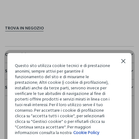
pdp.loyalty.section.advantages
Composizione e cura
Continua senza accettare
Composizione:
Questo sito utilizza cookie tecnici e di prestazione
Sostenibilità e trasparenza
55% LINO,45% VISCOSA
anonimi, sempre attivi per garantire il
funzionamento del sito e di misurarne le
Sicurezza
prestazione; Altri cookie (i cookie di profilazione),
Spedizione e resi
installati anche da terze parti, servono invece per
Il 100% dei nostri articoli viene sottoposto a test chimico-
NON CANDEGGIARE
verificare le tue abitudini di navigazione al fine di
fisici, per verificarne il rispetto dei limiti che abbiamo
Hai fino a 30 giorni dalla consegna del tuo ordine online per
poterti offrire prodotti e servizi mirati in linea con i
definito per l’uso di sostanze chimiche, talvolta anche più
cambiare idea e restituire i prodotti che hai acquistato.
tuoi reali interessi. Per il loro utilizzo serve il tuo
restrittivi rispetto a quelli previsti dalla normativa
TEMPERATURA MASSIMA 30°C - PROCEDURA DELICATA
consenso. Per accettare i cookie di profilazione
internazionale.
clicca su "accetta tutti i cookie", per selezionarli
Clicca qui per vedere i dettagli
clicca su "Gestisci cookie" o per rifiutarli clicca su
LAVAGGIO A SECCO PROFESSIONALE CON
"Continua senza accettare". Per maggiori
TETRACLOROETILENE E TUTTI I SOLVENTI INDICATI CON IL
informazioni consulta la nostra
Cookie Policy
SEGNO F - PROCEDURA NORMALE
I nostri fornitori