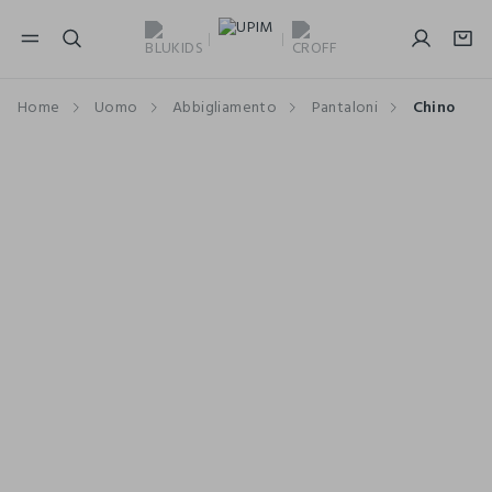
NAVIGATION.ARIA.GOTOMAINCONTENT
NAVIGATION.ARIA.GOTOFOOTER
Home
Uomo
Abbigliamento
Pantaloni
Chino