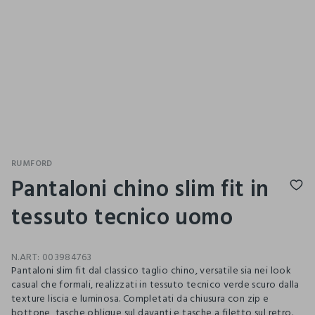
RUMFORD
Pantaloni chino slim fit in
tessuto tecnico uomo
N.ART:
003984763
Pantaloni slim fit dal classico taglio chino, versatile sia nei look
casual che formali, realizzati in tessuto tecnico verde scuro dalla
texture liscia e luminosa. Completati da chiusura con zip e
bottone, tasche oblique sul davanti e tasche a filetto sul retro.