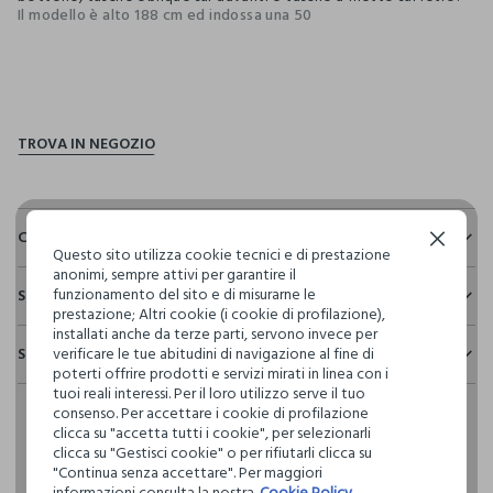
Il modello è alto 188 cm ed indossa una 50
pdp.loyalty.section.advantages
Composizione e cura
Continua senza accettare
Questo sito utilizza cookie tecnici e di prestazione
anonimi, sempre attivi per garantire il
Composizione:
funzionamento del sito e di misurarne le
Sostenibilità e trasparenza
100% POLIESTERE
prestazione; Altri cookie (i cookie di profilazione),
Sicurezza
installati anche da terze parti, servono invece per
Spedizione e resi
verificare le tue abitudini di navigazione al fine di
Il 100% dei nostri articoli viene sottoposto a test chimico-
NON CANDEGGIARE
poterti offrire prodotti e servizi mirati in linea con i
fisici, per verificarne il rispetto dei limiti che abbiamo
Hai fino a 30 giorni dalla consegna del tuo ordine online per
tuoi reali interessi. Per il loro utilizzo serve il tuo
definito per l’uso di sostanze chimiche, talvolta anche più
consenso. Per accettare i cookie di profilazione
cambiare idea e restituire i prodotti che hai acquistato.
restrittivi rispetto a quelli previsti dalla normativa
TEMPERATURA MASSIMA 40°C - PROCEDURA DELICATA
clicca su "accetta tutti i cookie", per selezionarli
internazionale.
clicca su "Gestisci cookie" o per rifiutarli clicca su
"Continua senza accettare". Per maggiori
Clicca qui per vedere i dettagli
LAVAGGIO A SECCO PROFESSIONALE CON
informazioni consulta la nostra
Cookie Policy