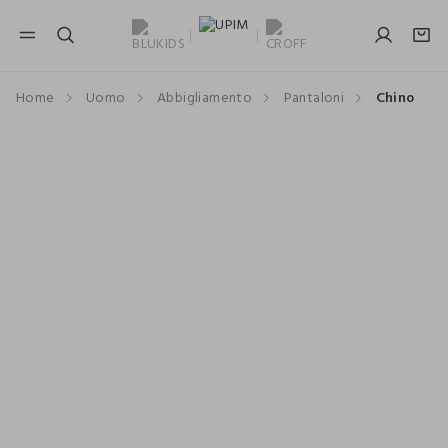
NAVIGATION.ARIA.GOTOMAINCONTENT
NAVIGATION.ARIA.GOTOFOOTER
Home
Uomo
Abbigliamento
Pantaloni
Chino