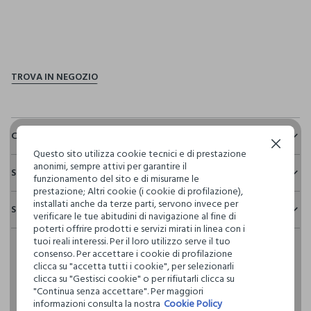
pdp.loyalty.section.advantages
Composizione e cura
Continua senza accettare
Questo sito utilizza cookie tecnici e di prestazione
Composizione:
anonimi, sempre attivi per garantire il
Sostenibilità e trasparenza
53% LINO,47% COTONE
funzionamento del sito e di misurarne le
prestazione; Altri cookie (i cookie di profilazione),
Sicurezza
installati anche da terze parti, servono invece per
Spedizione e resi
Il 100% dei nostri articoli viene sottoposto a test chimico-
verificare le tue abitudini di navigazione al fine di
NON CANDEGGIARE
fisici, per verificarne il rispetto dei limiti che abbiamo
poterti offrire prodotti e servizi mirati in linea con i
Hai fino a 30 giorni dalla consegna del tuo ordine online per
definito per l’uso di sostanze chimiche, talvolta anche più
tuoi reali interessi. Per il loro utilizzo serve il tuo
cambiare idea e restituire i prodotti che hai acquistato.
restrittivi rispetto a quelli previsti dalla normativa
TEMPERATURA MASSIMA 30°C - PROCEDURA MOLTO
consenso. Per accettare i cookie di profilazione
internazionale.
DELICATA
clicca su "accetta tutti i cookie", per selezionarli
clicca su "Gestisci cookie" o per rifiutarli clicca su
Clicca qui per vedere i dettagli
"Continua senza accettare". Per maggiori
NON LAVARE A SECCO
informazioni consulta la nostra
Cookie Policy