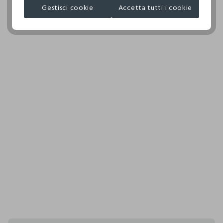
Gestisci cookie
Accetta tutti i cookie
MADE IN INDIA
TEMPERATURA MASSIMA DELLA PIASTRA DEL FERRO
110°C, LA STIRATURA A VAPORE PUO' PROVOCARE
DANNI IRREVERSIBILI
ASCIUGARE SU FILO ALL'OMBRA