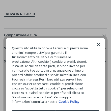
pdp.loyalty.section.advantages
Composizione e cura
Composizione:
Continua senza accettare
Sostenibilità e trasparenza
82% COTONE,18% LINO
Questo sito utilizza cookie tecnici e di prestazione
anonimi, sempre attivi per garantire il
Sicurezza
funzionamento del sito e di misurarne le
Spedizione e resi
prestazione; Altri cookie (i cookie di profilazione),
Il 100% dei nostri articoli viene sottoposto a test chimico-
NON CANDEGGIARE
installati anche da terze parti, servono invece per
fisici, per verificarne il rispetto dei limiti che abbiamo
Hai fino a 30 giorni dalla consegna del tuo ordine online per
verificare le tue abitudini di navigazione al fine di
definito per l’uso di sostanze chimiche, talvolta anche più
poterti offrire prodotti e servizi mirati in linea con i
cambiare idea e restituire i prodotti che hai acquistato.
restrittivi rispetto a quelli previsti dalla normativa
TEMPERATURA MASSIMA 30°C - PROCEDURA DELICATA
tuoi reali interessi. Per il loro utilizzo serve il tuo
internazionale.
consenso. Per accettare i cookie di profilazione
clicca su "accetta tutti i cookie", per selezionarli
Clicca qui per vedere i dettagli
NON LAVARE A SECCO
clicca su "Gestisci cookie" o per rifiutarli clicca su
"Continua senza accettare". Per maggiori
I nostri fornitori
informazioni consulta la nostra
Cookie Policy
NON ASCIUGARE IN ASCIUGA BIANCHERIA A TAMBURO
ORANGE FASHION DESIGNS PVT LTD
ROTATIVO