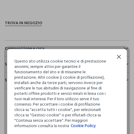
pdp.loyalty.section.advantages
Composizione e cura
Continua senza accettare
Composizione:
Questo sito utilizza cookie tecnici e di prestazione
Sostenibilità e trasparenza
100% COTONE
anonimi, sempre attivi per garantire il
funzionamento del sito e di misurarne le
Sicurezza
prestazione; Altri cookie (i cookie di profilazione),
Spedizione e resi
Il 100% dei nostri articoli viene sottoposto a test chimico-
installati anche da terze parti, servono invece per
NON CANDEGGIARE
fisici, per verificarne il rispetto dei limiti che abbiamo
verificare le tue abitudini di navigazione al fine di
Hai fino a 30 giorni dalla consegna del tuo ordine online per
definito per l’uso di sostanze chimiche, talvolta anche più
poterti offrire prodotti e servizi mirati in linea con i
cambiare idea e restituire i prodotti che hai acquistato.
restrittivi rispetto a quelli previsti dalla normativa
tuoi reali interessi. Per il loro utilizzo serve il tuo
TEMPERATURA MASSIMA 30°C - PROCEDURA NORMALE
internazionale.
consenso. Per accettare i cookie di profilazione
clicca su "accetta tutti i cookie", per selezionarli
Clicca qui per vedere i dettagli
clicca su "Gestisci cookie" o per rifiutarli clicca su
LAVAGGIO A SECCO PROFESSIONALE CON
"Continua senza accettare". Per maggiori
TETRACLOROETILENE E TUTTI I SOLVENTI INDICATI CON IL
informazioni consulta la nostra
Cookie Policy
SEGNO F - PROCEDURA NORMALE
I nostri fornitori