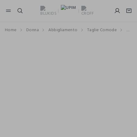
NAVIGATION.ARIA.GOTOMAINCONTENT
NAVIGATION.ARIA.GOTOFOOTER
Home
Donna
Abbigliamento
Taglie Comode
Pant