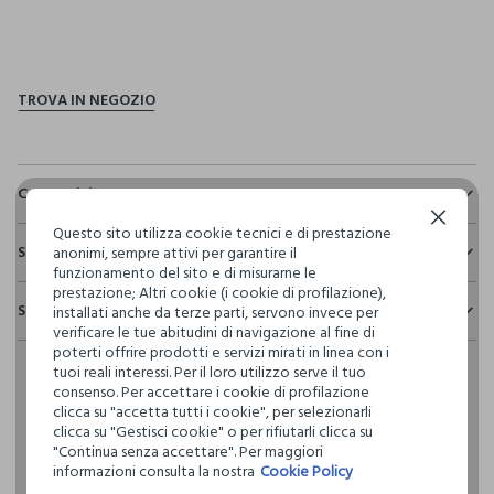
pdp.loyalty.section.advantages
Composizione e cura
Continua senza accettare
Composizione:
Questo sito utilizza cookie tecnici e di prestazione
Sostenibilità e trasparenza
58% COTONE,38% POLIESTERE,4% ELASTAN
anonimi, sempre attivi per garantire il
funzionamento del sito e di misurarne le
Sicurezza
prestazione; Altri cookie (i cookie di profilazione),
Spedizione e resi
installati anche da terze parti, servono invece per
Il 100% dei nostri articoli viene sottoposto a test chimico-
NON CANDEGGIARE
verificare le tue abitudini di navigazione al fine di
fisici, per verificarne il rispetto dei limiti che abbiamo
Hai fino a 30 giorni dalla consegna del tuo ordine online per
poterti offrire prodotti e servizi mirati in linea con i
definito per l’uso di sostanze chimiche, talvolta anche più
cambiare idea e restituire i prodotti che hai acquistato.
tuoi reali interessi. Per il loro utilizzo serve il tuo
restrittivi rispetto a quelli previsti dalla normativa
TEMPERATURA MASSIMA 30°C - PROCEDURA DELICATA
consenso. Per accettare i cookie di profilazione
internazionale.
clicca su "accetta tutti i cookie", per selezionarli
Clicca qui per vedere i dettagli
clicca su "Gestisci cookie" o per rifiutarli clicca su
LAVAGGIO A SECCO PROFESSIONALE CON
"Continua senza accettare". Per maggiori
TETRACLOROETILENE E TUTTI I SOLVENTI INDICATI CON IL
informazioni consulta la nostra
Cookie Policy
SEGNO F - PROCEDURA NORMALE
I nostri fornitori