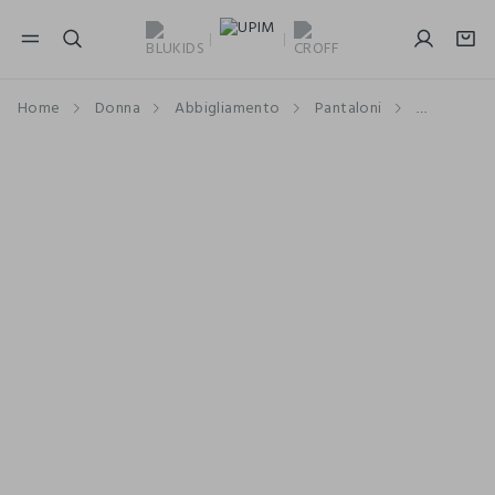
NAVIGATION.ARIA.GOTOMAINCONTENT
NAVIGATION.ARIA.GOTOFOOTER
Home
Donna
Abbigliamento
Pantaloni
A Vita Alt