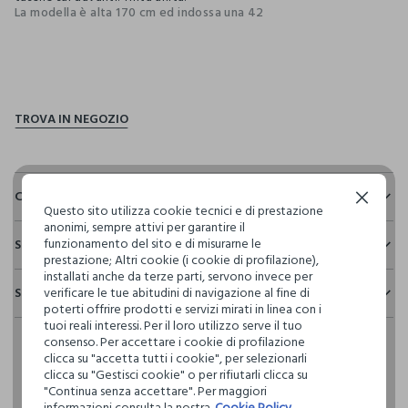
La modella è alta 170 cm ed indossa una 42
pdp.loyalty.section.advantages
Composizione e cura
Continua senza accettare
Questo sito utilizza cookie tecnici e di prestazione
anonimi, sempre attivi per garantire il
Composizione:
funzionamento del sito e di misurarne le
Sostenibilità e trasparenza
100% LYOCELL
prestazione; Altri cookie (i cookie di profilazione),
Sicurezza
installati anche da terze parti, servono invece per
Spedizione e resi
verificare le tue abitudini di navigazione al fine di
Il 100% dei nostri articoli viene sottoposto a test chimico-
NON CANDEGGIARE
poterti offrire prodotti e servizi mirati in linea con i
fisici, per verificarne il rispetto dei limiti che abbiamo
Hai fino a 30 giorni dalla consegna del tuo ordine online per
tuoi reali interessi. Per il loro utilizzo serve il tuo
definito per l’uso di sostanze chimiche, talvolta anche più
consenso. Per accettare i cookie di profilazione
cambiare idea e restituire i prodotti che hai acquistato.
restrittivi rispetto a quelli previsti dalla normativa
TEMPERATURA MASSIMA 30°C - PROCEDURA DELICATA
clicca su "accetta tutti i cookie", per selezionarli
internazionale.
clicca su "Gestisci cookie" o per rifiutarli clicca su
"Continua senza accettare". Per maggiori
Clicca qui per vedere i dettagli
LAVAGGIO A SECCO PROFESSIONALE CON
informazioni consulta la nostra
Cookie Policy