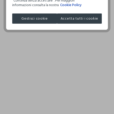
"Continua senza accettare". Per maggiori
informazioni consulta la nostra
Cookie Policy
Clicca qui per vedere i dettagli
NON LAVARE A SECCO
Gestisci cookie
Accetta tutti i cookie
I nostri fornitori
ASCIUGATURA A TAMBURO AMMESSA TEMPERATURA
ABA FASHION LTD.
RIDOTTA
MADE IN BANGLADESH
TEMPERATURA MASSIMA DELLA PIASTRA DEL FERRO
150°C