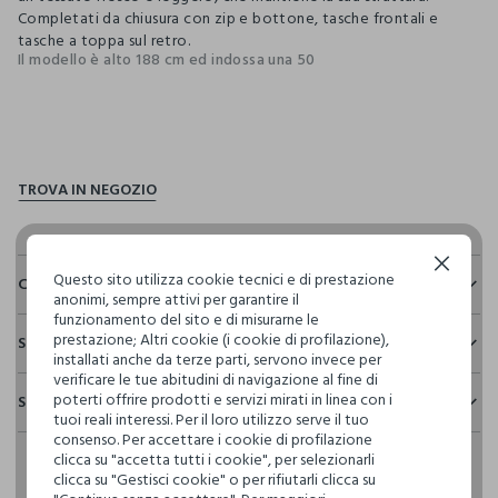
Completati da chiusura con zip e bottone, tasche frontali e
tasche a toppa sul retro.
Il modello è alto 188 cm ed indossa una 50
pdp.loyalty.section.advantages
Continua senza accettare
Questo sito utilizza cookie tecnici e di prestazione
Composizione e cura
anonimi, sempre attivi per garantire il
funzionamento del sito e di misurarne le
Composizione:
prestazione; Altri cookie (i cookie di profilazione),
Sostenibilità e trasparenza
83% COTONE,17% LINO
installati anche da terze parti, servono invece per
verificare le tue abitudini di navigazione al fine di
Sicurezza
poterti offrire prodotti e servizi mirati in linea con i
Spedizione e resi
Il 100% dei nostri articoli viene sottoposto a test chimico-
NON CANDEGGIARE
tuoi reali interessi. Per il loro utilizzo serve il tuo
fisici, per verificarne il rispetto dei limiti che abbiamo
consenso. Per accettare i cookie di profilazione
Hai fino a 30 giorni dalla consegna del tuo ordine online per
definito per l’uso di sostanze chimiche, talvolta anche più
clicca su "accetta tutti i cookie", per selezionarli
cambiare idea e restituire i prodotti che hai acquistato.
restrittivi rispetto a quelli previsti dalla normativa
TEMPERATURA MASSIMA 30°C - PROCEDURA NORMALE
clicca su "Gestisci cookie" o per rifiutarli clicca su
internazionale.