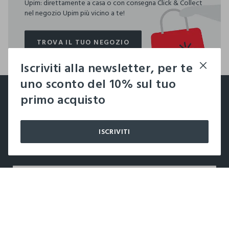
Upim: direttamente a casa o con consegna Click & Collect
nel negozio Upim più vicino a te!
TROVA IL TUO NEGOZIO
TROVA IL TUO NEGOZIO
Iscriviti alla newsletter, per te
footer.ariatitle
uno sconto del 10% sul tuo
Un click, un regalo:
primo acquisto
-10% subito per te 💌
ISCRIVITI
Iscriviti ora alla newsletter e ottieni il
-10% di sconto
sul
tuo prossimo acquisto!
label.color
LABEL.SELECTSIZE
AZIENDA