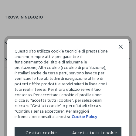
pdp.loyalty.section.advantages
Sostenibilità e trasparenza
Continua senza accettare
Questo sito utilizza cookie tecnici e di prestazione
Sicurezza
anonimi, sempre attivi per garantire il
Spedizione e resi
Il 100% dei nostri articoli viene sottoposto a test chimico-
funzionamento del sito e di misurarne le
fisici, per verificarne il rispetto dei limiti che abbiamo
prestazione; Altri cookie (i cookie di profilazione),
Hai fino a 30 giorni dalla consegna del tuo ordine online per
definito per l’uso di sostanze chimiche, talvolta anche più
installati anche da terze parti, servono invece per
cambiare idea e restituire i prodotti che hai acquistato.
restrittivi rispetto a quelli previsti dalla normativa
verificare le tue abitudini di navigazione al fine di
internazionale.
poterti offrire prodotti e servizi mirati in linea con i
tuoi reali interessi. Per il loro utilizzo serve il tuo
Clicca qui per vedere i dettagli
consenso. Per accettare i cookie di profilazione
clicca su "accetta tutti i cookie", per selezionarli
clicca su "Gestisci cookie" o per rifiutarli clicca su
I nostri fornitori
"Continua senza accettare". Per maggiori
XIAMEN UNIBEST IMPORT & EXPORT
informazioni consulta la nostra
Cookie Policy
MADE IN CHINA
Gestisci cookie
Accetta tutti i cookie