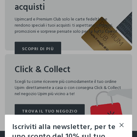
acquisti
Upimcard e Premium Club solo le carte fedeltà che
rendono speciali i tuoi acquisti: ti aspettano vantaggi,
promozioni e sorprese pensate solo per te tutto l'anno!
SCOPRI DI PIÙ
SCOPRI DI PIÙ
Click & Collect
Scegli tu come ricevere più comodamente il tuo ordine
Upim: direttamente a casa o con consegna Click & Collect
nel negozio Upim più vicino a te!
TROVA IL TUO NEGOZIO
TROVA IL TUO NEGOZIO
Iscriviti alla newsletter, per te
footer.ariatitle
uno sconto del 10% sul tuo