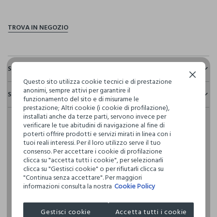
pdp.loyalty.section.advantages
Sostenibilità e trasparenza
Continua senza accettare
Questo sito utilizza cookie tecnici e di prestazione
Sicurezza
anonimi, sempre attivi per garantire il
Spedizione e resi
Il 100% dei nostri articoli viene sottoposto a test chimico-
funzionamento del sito e di misurarne le
fisici, per verificarne il rispetto dei limiti che abbiamo
prestazione; Altri cookie (i cookie di profilazione),
Hai fino a 30 giorni dalla consegna del tuo ordine online per
definito per l’uso di sostanze chimiche, talvolta anche più
installati anche da terze parti, servono invece per
cambiare idea e restituire i prodotti che hai acquistato.
restrittivi rispetto a quelli previsti dalla normativa
verificare le tue abitudini di navigazione al fine di
internazionale.
poterti offrire prodotti e servizi mirati in linea con i
tuoi reali interessi. Per il loro utilizzo serve il tuo
Clicca qui per vedere i dettagli
consenso. Per accettare i cookie di profilazione
clicca su "accetta tutti i cookie", per selezionarli
clicca su "Gestisci cookie" o per rifiutarli clicca su
I nostri fornitori
"Continua senza accettare". Per maggiori
XIAMEN UNIBEST IMPORT & EXPORT
informazioni consulta la nostra
Cookie Policy
MADE IN CHINA
Gestisci cookie
Accetta tutti i cookie