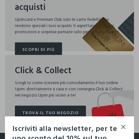
acquisti
Upimcard e Premium Club solo le carte fedeltà che
rendono speciali i tuoi acquisti: ti aspettano vantaggi,
promozioni e sorprese pensate solo per te tutto l'anno!
SCOPRI DI PIÙ
SCOPRI DI PIÙ
Click & Collect
Scegli tu come ricevere più comodamente il tuo ordine
Upim: direttamente a casa o con consegna Click & Collect
nel negozio Upim più vicino a te!
TROVA IL TUO NEGOZIO
TROVA IL TUO NEGOZIO
Iscriviti alla newsletter, per te
footer.ariatitle
uno sconto del 10% sul tuo