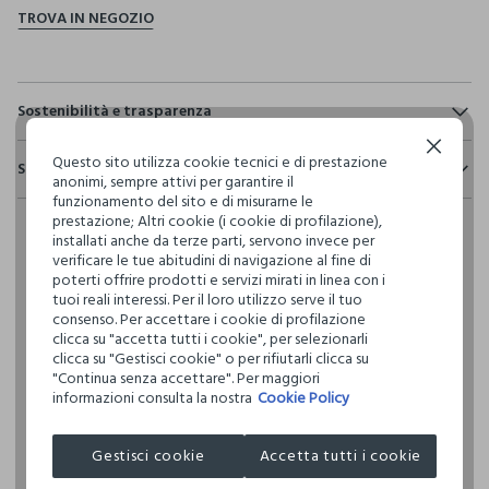
Sostenibilità e trasparenza
Sicurezza
Continua senza accettare
Questo sito utilizza cookie tecnici e di prestazione
Spedizione e resi
Il 100% dei nostri articoli viene sottoposto a test chimico-
anonimi, sempre attivi per garantire il
fisici, per verificarne il rispetto dei limiti che abbiamo
funzionamento del sito e di misurarne le
Hai fino a 30 giorni dalla consegna del tuo ordine online per
definito per l’uso di sostanze chimiche, talvolta anche più
prestazione; Altri cookie (i cookie di profilazione),
cambiare idea e restituire i prodotti che hai acquistato.
restrittivi rispetto a quelli previsti dalla normativa
installati anche da terze parti, servono invece per
internazionale.
verificare le tue abitudini di navigazione al fine di
poterti offrire prodotti e servizi mirati in linea con i
Clicca qui per vedere i dettagli
tuoi reali interessi. Per il loro utilizzo serve il tuo
consenso. Per accettare i cookie di profilazione
clicca su "accetta tutti i cookie", per selezionarli
I nostri fornitori
clicca su "Gestisci cookie" o per rifiutarli clicca su
XIAMEN UNIBEST IMPORT & EXPORT
"Continua senza accettare". Per maggiori
informazioni consulta la nostra
Cookie Policy
MADE IN CHINA
Gestisci cookie
Accetta tutti i cookie