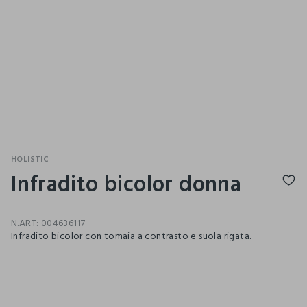
HOLISTIC
Infradito bicolor donna
N.ART:
004636117
Infradito bicolor con tomaia a contrasto e suola rigata.
pdp.loyalty.section.advantages