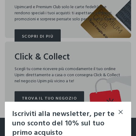
Upimcard e Premium Club solo le carte fedeltà che
rendono speciali i tuoi acquisti: ti aspettano vantaggi,
promozioni e sorprese pensate solo per te tutto l'anno!
SCOPRI DI PIÙ
SCOPRI DI PIÙ
Click & Collect
Scegli tu come ricevere più comodamente il tuo ordine
Upim: direttamente a casa o con consegna Click & Collect
nel negozio Upim più vicino a te!
TROVA IL TUO NEGOZIO
TROVA IL TUO NEGOZIO
Iscriviti alla newsletter, per te
footer.ariatitle
uno sconto del 10% sul tuo
Un click, un regalo:
primo acquisto