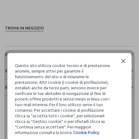
pdp.loyalty.section.advantages
Composizione e cura
Continua senza accettare
Composizione:
Questo sito utilizza cookie tecnici e di prestazione
Sostenibilità e trasparenza
50% VISCOSA,28% POLIESTERE,22% POLIAMMIDE
anonimi, sempre attivi per garantire il
funzionamento del sito e di misurarne le
Sicurezza
prestazione; Altri cookie (i cookie di profilazione),
Spedizione e resi
installati anche da terze parti, servono invece per
Il 100% dei nostri articoli viene sottoposto a test chimico-
NON CANDEGGIARE
verificare le tue abitudini di navigazione al fine di
fisici, per verificarne il rispetto dei limiti che abbiamo
Hai fino a 30 giorni dalla consegna del tuo ordine online per
poterti offrire prodotti e servizi mirati in linea con i
definito per l’uso di sostanze chimiche, talvolta anche più
cambiare idea e restituire i prodotti che hai acquistato.
tuoi reali interessi. Per il loro utilizzo serve il tuo
restrittivi rispetto a quelli previsti dalla normativa
TEMPERATURA MASSIMA 40°C - PROCEDURA DELICATA
consenso. Per accettare i cookie di profilazione
internazionale.
clicca su "accetta tutti i cookie", per selezionarli
Clicca qui per vedere i dettagli
clicca su "Gestisci cookie" o per rifiutarli clicca su
NON LAVARE A SECCO
"Continua senza accettare". Per maggiori
informazioni consulta la nostra
Cookie Policy
I nostri fornitori