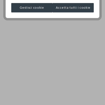
NON ASCIUGARE IN ASCIUGA BIANCHERIA A TAMBURO
JIANGSU GUOTAI HUASHENG INDUST
ROTATIVO
Gestisci cookie
Accetta tutti i cookie
MADE IN CHINA
TEMPERATURA MASSIMA DELLA PIASTRA DEL FERRO
110°C, LA STIRATURA A VAPORE PUO' PROVOCARE
DANNI IRREVERSIBILI
ASCIUGARE SU UNA SUPERFICIE