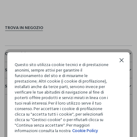
pdp.loyalty.section.advantages
Composizione e cura
Continua senza accettare
Composizione:
Questo sito utilizza cookie tecnici e di prestazione
Sostenibilità e trasparenza
84% VISCOSA,16% LINO
anonimi, sempre attivi per garantire il
funzionamento del sito e di misurarne le
Sicurezza
prestazione; Altri cookie (i cookie di profilazione),
Spedizione e resi
installati anche da terze parti, servono invece per
Il 100% dei nostri articoli viene sottoposto a test chimico-
NON CANDEGGIARE
verificare le tue abitudini di navigazione al fine di
fisici, per verificarne il rispetto dei limiti che abbiamo
Hai fino a 30 giorni dalla consegna del tuo ordine online per
poterti offrire prodotti e servizi mirati in linea con i
definito per l’uso di sostanze chimiche, talvolta anche più
cambiare idea e restituire i prodotti che hai acquistato.
tuoi reali interessi. Per il loro utilizzo serve il tuo
restrittivi rispetto a quelli previsti dalla normativa
TEMPERATURA MASSIMA 30°C - PROCEDURA MOLTO
consenso. Per accettare i cookie di profilazione
internazionale.
DELICATA
clicca su "accetta tutti i cookie", per selezionarli
Clicca qui per vedere i dettagli
clicca su "Gestisci cookie" o per rifiutarli clicca su
"Continua senza accettare". Per maggiori
NON LAVARE A SECCO
informazioni consulta la nostra
Cookie Policy
I nostri fornitori