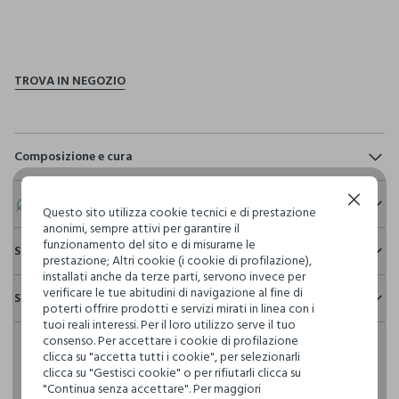
pdp.loyalty.section.advantages
Composizione e cura
Composizione:
63% POLIESTERE,33% VISCOSA,4% ELASTAN
Eco valore
Continua senza accettare
Questo sito utilizza cookie tecnici e di prestazione
anonimi, sempre attivi per garantire il
funzionamento del sito e di misurarne le
Consumo d'acqua
Sostenibilità e trasparenza
prestazione; Altri cookie (i cookie di profilazione),
NON CANDEGGIARE
Per la realizzazione di questo capo sono stati
installati anche da terze parti, servono invece per
Sicurezza
utilizzati
75,63 litri dacqua
verificare le tue abitudini di navigazione al fine di
Spedizione e resi
Il 100% dei nostri articoli viene sottoposto a test chimico-
poterti offrire prodotti e servizi mirati in linea con i
TEMPERATURA MASSIMA 30°C - PROCEDURA NORMALE
fisici, per verificarne il rispetto dei limiti che abbiamo
tuoi reali interessi. Per il loro utilizzo serve il tuo
Hai fino a 30 giorni dalla consegna del tuo ordine online per
Emissioni di CO2
definito per l’uso di sostanze chimiche, talvolta anche più
consenso. Per accettare i cookie di profilazione
cambiare idea e restituire i prodotti che hai acquistato.
Per la realizzazione di questo capo sono stati
restrittivi rispetto a quelli previsti dalla normativa
LAVAGGIO A SECCO PROFESSIONALE CON
clicca su "accetta tutti i cookie", per selezionarli
emessi
5,46 kg di CO2
internazionale.
TETRACLOROETILENE E TUTTI I SOLVENTI INDICATI CON IL
clicca su "Gestisci cookie" o per rifiutarli clicca su
SEGNO F - PROCEDURA NORMALE
"Continua senza accettare". Per maggiori
Clicca qui per vedere i dettagli