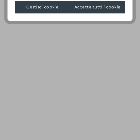
JIANGSU GUOTAI HUAXIN TRADING
Gestisci cookie
Accetta tutti i cookie
NON ASCIUGARE IN ASCIUGA BIANCHERIA A TAMBURO
MADE IN CHINA
ROTATIVO
TEMPERATURA MASSIMA DELLA PIASTRA DEL FERRO
150°C
ASCIUGARE SU FILO ALL'OMBRA
LAVAGGIO PROFESSIONALE A UMIDO - PROCEDURA
NORMALE