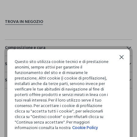
pdp.loyalty.section.advantages
Composizione e cura
Composizione:
Continua senza accettare
Questo sito utilizza cookie tecnici e di prestazione
Sostenibilità e trasparenza
TESSUTO PRINCIPALE: 100% POLIESTERE - FODERA: 100%
anonimi, sempre attivi per garantire il
POLIESTERE
funzionamento del sito e di misurarne le
Sicurezza
prestazione; Altri cookie (i cookie di profilazione),
Spedizione e resi
Il 100% dei nostri articoli viene sottoposto a test chimico-
installati anche da terze parti, servono invece per
fisici, per verificarne il rispetto dei limiti che abbiamo
verificare le tue abitudini di navigazione al fine di
NON CANDEGGIARE
Hai fino a 30 giorni dalla consegna del tuo ordine online per
definito per l’uso di sostanze chimiche, talvolta anche più
poterti offrire prodotti e servizi mirati in linea con i
cambiare idea e restituire i prodotti che hai acquistato.
restrittivi rispetto a quelli previsti dalla normativa
tuoi reali interessi. Per il loro utilizzo serve il tuo
internazionale.
consenso. Per accettare i cookie di profilazione
TEMPERATURA MASSIMA 30°C - PROCEDURA NORMALE
clicca su "accetta tutti i cookie", per selezionarli
Clicca qui per vedere i dettagli
clicca su "Gestisci cookie" o per rifiutarli clicca su
LAVAGGIO A SECCO PROFESSIONALE CON
"Continua senza accettare". Per maggiori
TETRACLOROETILENE E TUTTI I SOLVENTI INDICATI CON IL
informazioni consulta la nostra
Cookie Policy
I nostri fornitori
SEGNO F - PROCEDURA NORMALE