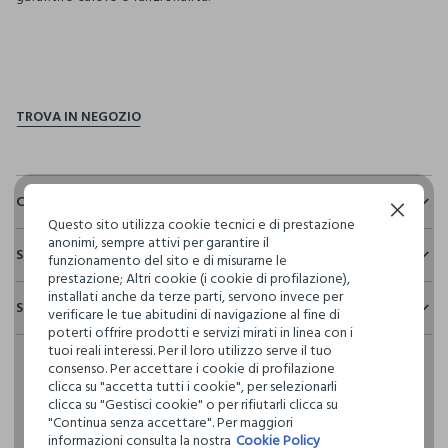
pdp.loyalty.section.advantages
Composizione e cura
Continua senza accettare
Questo sito utilizza cookie tecnici e di prestazione
Composizione:
anonimi, sempre attivi per garantire il
Sostenibilità e trasparenza
ESTERNO: 90% POLIESTERE,10% ELASTAN - FODERA: 100%
funzionamento del sito e di misurarne le
POLIESTERE - IMBOTTITURA: 100% POLIESTERE
prestazione; Altri cookie (i cookie di profilazione),
Sicurezza
installati anche da terze parti, servono invece per
Spedizione e resi
verificare le tue abitudini di navigazione al fine di
Il 100% dei nostri articoli viene sottoposto a test chimico-
poterti offrire prodotti e servizi mirati in linea con i
fisici, per verificarne il rispetto dei limiti che abbiamo
NON CANDEGGIARE
Hai fino a 30 giorni dalla consegna del tuo ordine online per
tuoi reali interessi. Per il loro utilizzo serve il tuo
definito per l’uso di sostanze chimiche, talvolta anche più
cambiare idea e restituire i prodotti che hai acquistato.
consenso. Per accettare i cookie di profilazione
restrittivi rispetto a quelli previsti dalla normativa
clicca su "accetta tutti i cookie", per selezionarli
internazionale.
TEMPERATURA MASSIMA 40°C - PROCEDURA DELICATA
clicca su "Gestisci cookie" o per rifiutarli clicca su
Clicca qui per vedere i dettagli
"Continua senza accettare". Per maggiori
informazioni consulta la nostra
Cookie Policy
LAVAGGIO A SECCO PROFESSIONALE CON