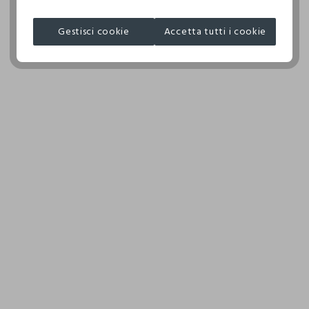
TETRACLOROETILENE E TUTTI I SOLVENTI INDICATI CON IL
I nostri fornitori
SEGNO F - PROCEDURA DELICATA
Gestisci cookie
Accetta tutti i cookie
ZHEJIANG ZHONGDA SUNJOY TRADIN
ASCIUGATURA A TAMBURO AMMESSA TEMPERATURA
MADE IN CHINA
RIDOTTA
TEMPERATURA MASSIMA DELLA PIASTRA DEL FERRO
110°C, LA STIRATURA A VAPORE PUO' PROVOCARE
DANNI IRREVERSIBILI