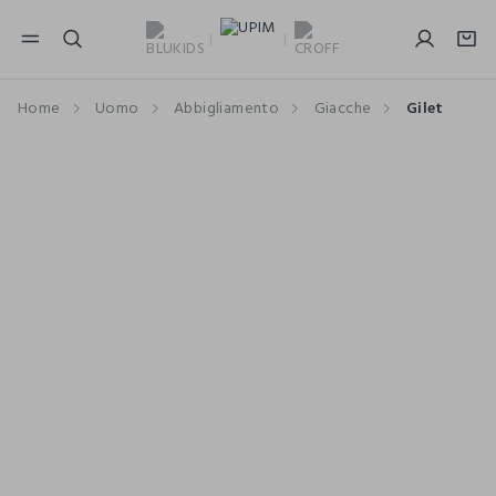
NAVIGATION.ARIA.GOTOMAINCONTENT
NAVIGATION.ARIA.GOTOFOOTER
Home
Uomo
Abbigliamento
Giacche
Gilet