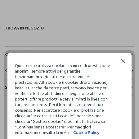
pdp.loyalty.section.advantages
Composizione e cura
Continua senza accettare
Composizione:
Questo sito utilizza cookie tecnici e di prestazione
Sostenibilità e trasparenza
TESSUTO PRINCIPALE: 55% LINO,45% VISCOSA - FODERA: 80%
anonimi, sempre attivi per garantire il
POLIESTERE,20% COTONE
funzionamento del sito e di misurarne le
Sicurezza
prestazione; Altri cookie (i cookie di profilazione),
Spedizione e resi
installati anche da terze parti, servono invece per
Il 100% dei nostri articoli viene sottoposto a test chimico-
verificare le tue abitudini di navigazione al fine di
fisici, per verificarne il rispetto dei limiti che abbiamo
NON CANDEGGIARE
Hai fino a 30 giorni dalla consegna del tuo ordine online per
poterti offrire prodotti e servizi mirati in linea con i
definito per l’uso di sostanze chimiche, talvolta anche più
cambiare idea e restituire i prodotti che hai acquistato.
tuoi reali interessi. Per il loro utilizzo serve il tuo
restrittivi rispetto a quelli previsti dalla normativa
consenso. Per accettare i cookie di profilazione
internazionale.
TEMPERATURA MASSIMA 30°C - PROCEDURA DELICATA
clicca su "accetta tutti i cookie", per selezionarli
Clicca qui per vedere i dettagli
clicca su "Gestisci cookie" o per rifiutarli clicca su
"Continua senza accettare". Per maggiori
LAVAGGIO A SECCO PROFESSIONALE CON
informazioni consulta la nostra
Cookie Policy
TETRACLOROETILENE E TUTTI I SOLVENTI INDICATI CON IL
I nostri fornitori