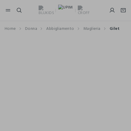
NAVIGATION.ARIA.GOTOMAINCONTENT
NAVIGATION.ARIA.GOTOFOOTER
Home
Donna
Abbigliamento
Maglieria
Gilet