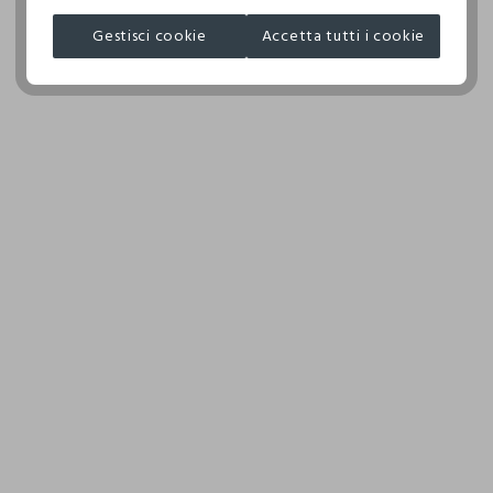
SEGNO F - PROCEDURA NORMALE
EXPERIENCE CLOTHING CO. LTD
Gestisci cookie
Accetta tutti i cookie
NON ASCIUGARE IN ASCIUGA BIANCHERIA A TAMBURO
MADE IN BANGLADESH
ROTATIVO
TEMPERATURA MASSIMA DELLA PIASTRA DEL FERRO
150°C
ASCIUGARE SU FILO