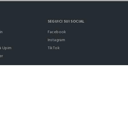
SEGUICI SUI SOCIAL
in
Facebook
Instagram
à Upim
TikTok
er
0412399081 (lun-ven 9-17)