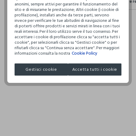
Spedizione e r
Il 100% dei n
anonimi, sempre attivi per garantire il funzionamento del
fisici, per ve
sito e di misurarne le prestazione; Altri cookie (i cookie di
NON C
Hai fino a 3
definito per 
profilazione), installati anche da terze parti, servono
per cambiare 
restrittivi ri
invece per verificare le tue abitudini di navigazione al fine
internaziona
TEMPER
di poterti offrire prodotti e servizi mirati in linea con i tuoi
DELICA
reali interessi. Per il loro utilizzo serve il tuo consenso. Per
Clicca qui pe
accettare i cookie di profilazione clicca su "accetta tutti i
cookie", per selezionarli clicca su "Gestisci cookie" o per
LAVAGG
rifiutarli clicca su "Continua senza accettare". Per maggiori
TETRACL
I nostri forni
informazioni consulta la nostra
Cookie Policy
IL SEG
ZHEJIANG Z
ASCIU
MADE IN CH
Gestisci cookie
Accetta tutti i cookie
RIDOTT
TEMPER
110°C,
DANNI I