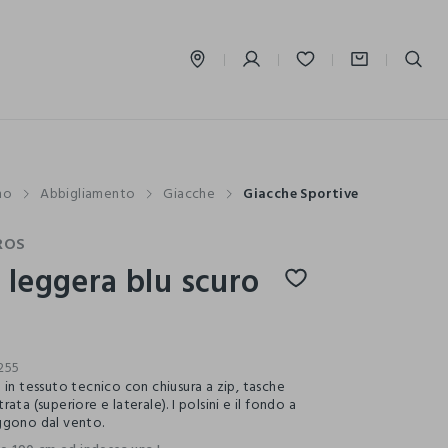
label.account.login
mo
Abbigliamento
Giacche
Giacche Sportive
ROS
 leggera blu scuro
255
 in tessuto tecnico con chiusura a zip, tasche
ata (superiore e laterale). I polsini e il fondo a
ggono dal vento.