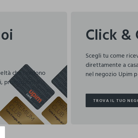
uoi
Click & 
Scegli tu come ric
direttamente a casa
deltà che rendono
nel negozio Upim pi
i, promozioni e
TROVA IL TUO NEG
TROVA IL TUO NEG