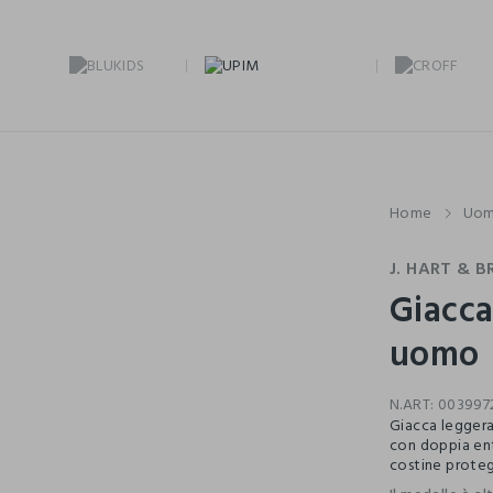
Home
Uo
J. HART & B
Giacca
uomo
N.ART:
003997
Giacca leggera
con doppia entr
costine prote