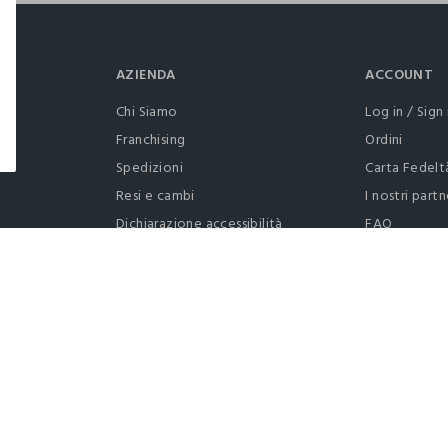
AZIENDA
ACCOUNT
Chi Siamo
Log in / Sign 
Franchising
Ordini
Spedizioni
Carta Fedelt
Resi e cambi
I nostri partn
Dichiarazione accessibilità
FAQ
RaccogliAMO
Contattaci: 