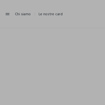
NAVIGATION.ARIA.GOTOMAINCONTENT
NAVIGATION.ARIA.GOTOFOOTER
Chi siamo
Le nostre card