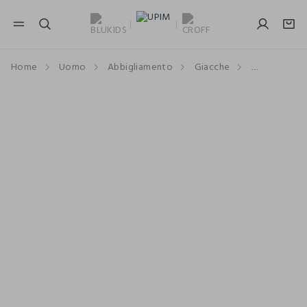
NAVIGATION.ARIA.GOTOMAINCONTENT
NAVIGATION.ARIA.GOTOFOOTER
Home
Uomo
Abbigliamento
Giacche
Giacche Spo