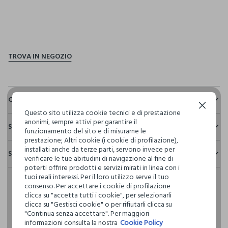
pdp.loyalty.section.advantages
Composizione e cura
Continua senza accettare
Questo sito utilizza cookie tecnici e di prestazione
Composizione:
anonimi, sempre attivi per garantire il
Sostenibilità e trasparenza
55% LINO,45% COTONE
funzionamento del sito e di misurarne le
prestazione; Altri cookie (i cookie di profilazione),
Sicurezza
installati anche da terze parti, servono invece per
Spedizione e resi
Il 100% dei nostri articoli viene sottoposto a test chimico-
verificare le tue abitudini di navigazione al fine di
NON CANDEGGIARE
fisici, per verificarne il rispetto dei limiti che abbiamo
poterti offrire prodotti e servizi mirati in linea con i
Hai fino a 30 giorni dalla consegna del tuo ordine online per
definito per l’uso di sostanze chimiche, talvolta anche più
tuoi reali interessi. Per il loro utilizzo serve il tuo
cambiare idea e restituire i prodotti che hai acquistato.
restrittivi rispetto a quelli previsti dalla normativa
consenso. Per accettare i cookie di profilazione
TEMPERATURA MASSIMA 30°C - PROCEDURA DELICATA
internazionale.
clicca su "accetta tutti i cookie", per selezionarli
clicca su "Gestisci cookie" o per rifiutarli clicca su
Clicca qui per vedere i dettagli
LAVAGGIO A SECCO PROFESSIONALE CON
"Continua senza accettare". Per maggiori
TETRACLOROETILENE E TUTTI I SOLVENTI INDICATI CON IL
informazioni consulta la nostra
Cookie Policy