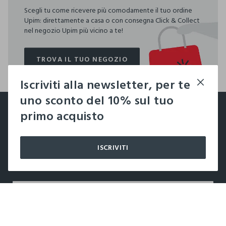
Scegli tu come ricevere più comodamente il tuo ordine
Upim: direttamente a casa o con consegna Click & Collect
nel negozio Upim più vicino a te!
TROVA IL TUO NEGOZIO
TROVA IL TUO NEGOZIO
Iscriviti alla newsletter, per te
footer.ariatitle
uno sconto del 10% sul tuo
Un click, un regalo:
primo acquisto
-10% subito per te 💌
ISCRIVITI
Iscriviti ora alla newsletter e ottieni il
-10% di sconto
sul
tuo prossimo acquisto!
label.color
AGGIUNGI