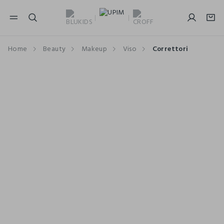
NAVIGATION.ARIA.GOTOMAINCONTENT
NAVIGATION.ARIA.GOTOFOOTER
Home
Beauty
Makeup
Viso
Correttori