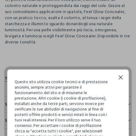
colorito naturale e proteggendola dai raggi del sole. Grazie al
suo comodissimo applicatore in spatola, Feel Glow Concealer,
con un pratico tocco, esalta il colorito, attenua i segni della
stanchezza e illumin lo sguardo donandogli una naturale
luminosità. Per una pelle visibilmente più liscia, omogenea,
levigata e luminosa scegli Feel Glow Concealer. Disponibile in tre
diverse tonalità.
pdp.loyalty.section.advantages
Continua senza accettare
Questo sito utilizza cookie tecnici e di prestazione
anonimi, sempre attivi per garantire il
funzionamento del sito e di misurarne le
prestazione; Altri cookie (i cookie di profilazione),
installati anche da terze parti, servono invece per
Sostenibilità e trasparenza
verificare le tue abitudini di navigazione al fine di
poterti offrire prodotti e servizi mirati in linea con i
Sicurezza
tuoi reali interessi. Per il loro utilizzo serve il tuo
Spedizione e resi
Il 100% dei nostri articoli viene sottoposto a test chimico-
consenso. Per accettare i cookie di profilazione
fisici, per verificarne il rispetto dei limiti che abbiamo
clicca su "accetta tutti i cookie", per selezionarli
Hai fino a 30 giorni dalla consegna del tuo ordine online per
definito per l’uso di sostanze chimiche, talvolta anche più