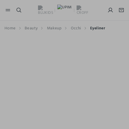
NAVIGATION.ARIA.GOTOMAINCONTENT
NAVIGATION.ARIA.GOTOFOOTER
Home
Beauty
Makeup
Occhi
Eyeliner