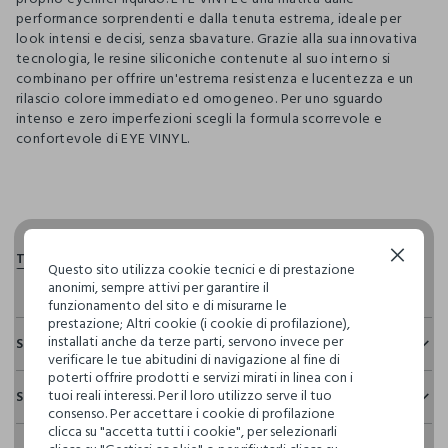
performance sorprendenti e dalla tenuta estrema, ideale per
look intensi e decisi, senza sbavature. Grazie alla sua innovativa
tecnologia, le resine siliconiche contenute al suo interno si
combinano per offrire un'estrema resistenza e lucentezza e un
rilascio colore immediato ed omogeneo. Per uno sguardo
intenso e zero imperfezioni scegli la formula scorrevole e
confortevole di EYE VINYL.
pdp.loyalty.section.advantages
Continua senza accettare
Questo sito utilizza cookie tecnici e di prestazione
anonimi, sempre attivi per garantire il
funzionamento del sito e di misurarne le
prestazione; Altri cookie (i cookie di profilazione),
installati anche da terze parti, servono invece per
Sostenibilità e trasparenza
verificare le tue abitudini di navigazione al fine di
poterti offrire prodotti e servizi mirati in linea con i
Sicurezza
tuoi reali interessi. Per il loro utilizzo serve il tuo
Spedizione e resi
Il 100% dei nostri articoli viene sottoposto a test chimico-
consenso. Per accettare i cookie di profilazione
fisici, per verificarne il rispetto dei limiti che abbiamo
clicca su "accetta tutti i cookie", per selezionarli
Hai fino a 30 giorni dalla consegna del tuo ordine online per
definito per l’uso di sostanze chimiche, talvolta anche più