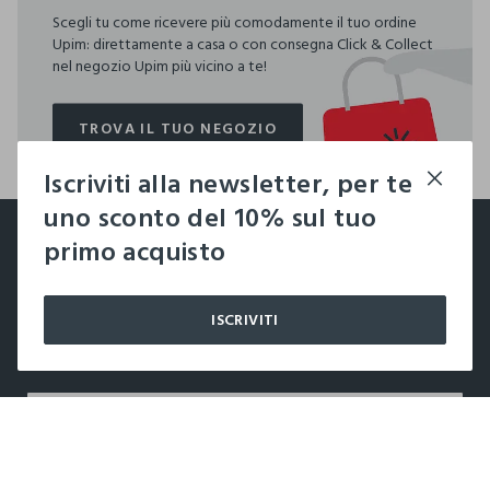
Scegli tu come ricevere più comodamente il tuo ordine
Upim: direttamente a casa o con consegna Click & Collect
nel negozio Upim più vicino a te!
TROVA IL TUO NEGOZIO
TROVA IL TUO NEGOZIO
Iscriviti alla newsletter, per te
footer.ariatitle
uno sconto del 10% sul tuo
Un click, un regalo:
primo acquisto
-10% subito per te 💌
ISCRIVITI
Iscriviti ora alla newsletter e ottieni il
-10% di sconto
sul
tuo prossimo acquisto!
label.color
AGGIUNGI