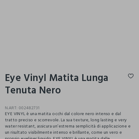
Eye Vinyl Matita Lunga
Tenuta Nero
N.ART:
002482731
EYE VINYL è una matita occhi dal colore nero intenso e dal
tratto preciso e scorrevole. La sua texture, long lasting e very
water resistant, assicura un’estrema semplicità di applicazione e
un risultato visibilmente intenso e brillante, come un vero e
proprio eyeliner liquido. EYE VINYL è una matita dalle