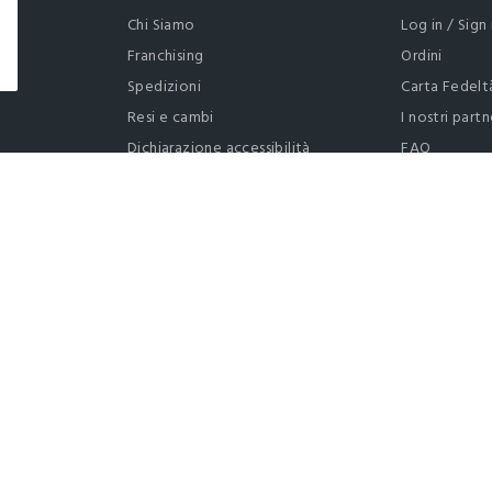
Chi Siamo
Log in / Sign 
Franchising
Ordini
Spedizioni
Carta Fedelt
Resi e cambi
I nostri partn
Dichiarazione accessibilità
FAQ
RaccogliAMO
Contattaci: 
Regolamento
Privacy policy