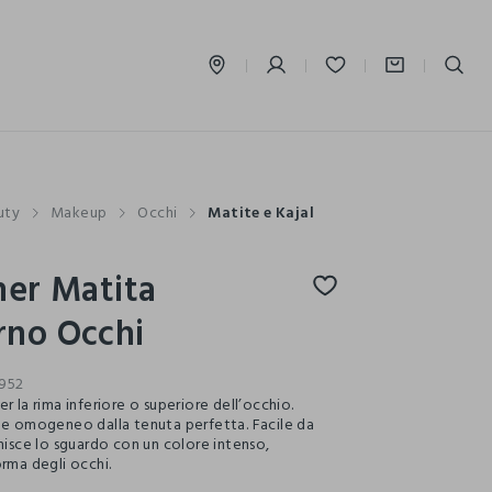
label.account.login
uty
Makeup
Occhi
Matite e Kajal
ner Matita
rno Occhi
952
r la rima inferiore o superiore dell’occhio.
 e omogeneo dalla tenuta perfetta. Facile da
inisce lo sguardo con un colore intenso,
orma degli occhi.