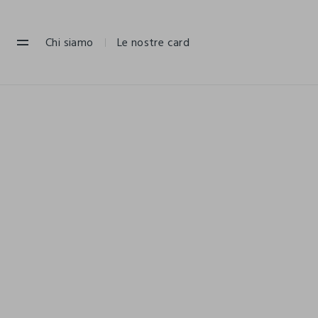
NAVIGATION.ARIA.GOTOMAINCONTENT
NAVIGATION.ARIA.GOTOFOOTER
Chi siamo
Le nostre card