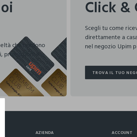
uoi
Click & 
Scegli tu come ric
direttamente a casa
deltà che rendono
nel negozio Upim pi
i, promozioni e
TROVA IL TUO NEG
TROVA IL TUO NEG
AZIENDA
ACCOUNT