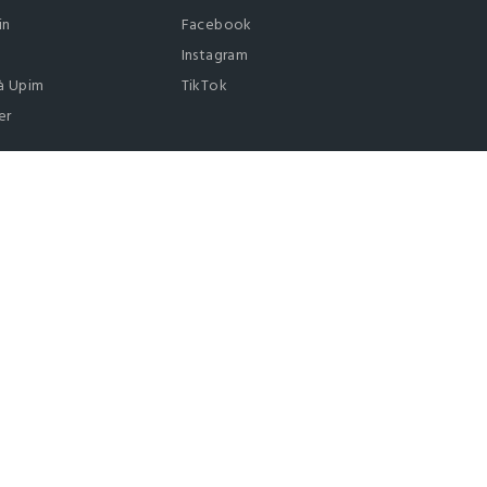
in
Facebook
Instagram
à Upim
TikTok
er
0412399081 (lun-ven 9-17)
it |
italiano