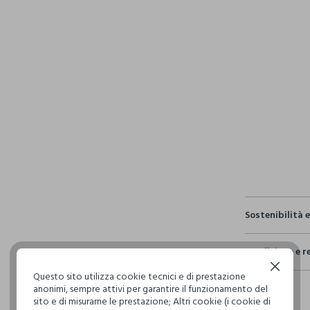
pdp.loyalty.s
single.size
Sostenibilità 
Sicurezza
Spedizione e r
Il 100% dei n
fisici, per ve
Continua senza accettare
Questo sito utilizza cookie tecnici e di prestazione
Hai fino a 3
definito per 
anonimi, sempre attivi per garantire il funzionamento del
per cambiare 
restrittivi ri
sito e di misurarne le prestazione; Altri cookie (i cookie di
internaziona