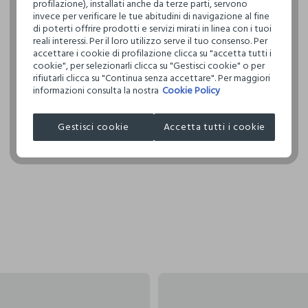
profilazione), installati anche da terze parti, servono
invece per verificare le tue abitudini di navigazione al fine
Clicca qui pe
di poterti offrire prodotti e servizi mirati in linea con i tuoi
reali interessi. Per il loro utilizzo serve il tuo consenso. Per
I nostri forni
accettare i cookie di profilazione clicca su "accetta tutti i
cookie", per selezionarli clicca su "Gestisci cookie" o per
label.suppli
rifiutarli clicca su "Continua senza accettare". Per maggiori
informazioni consulta la nostra
Cookie Policy
Gestisci cookie
Accetta tutti i cookie