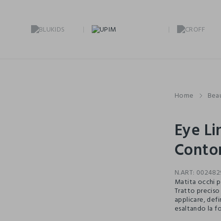
Home
Bea
Eye Li
Conto
N.ART:
002482
Matita occhi pe
Tratto preciso
applicare, def
esaltando la f