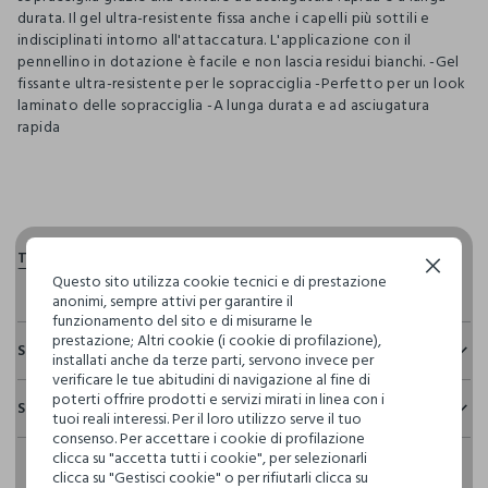
durata. Il gel ultra-resistente fissa anche i capelli più sottili e
indisciplinati intorno all'attaccatura. L'applicazione con il
pennellino in dotazione è facile e non lascia residui bianchi. -Gel
fissante ultra-resistente per le sopracciglia -Perfetto per un look
laminato delle sopracciglia -A lunga durata e ad asciugatura
rapida
pdp.loyalty.section.advantages
Continua senza accettare
Questo sito utilizza cookie tecnici e di prestazione
anonimi, sempre attivi per garantire il
funzionamento del sito e di misurarne le
prestazione; Altri cookie (i cookie di profilazione),
Sostenibilità e trasparenza
installati anche da terze parti, servono invece per
verificare le tue abitudini di navigazione al fine di
Sicurezza
poterti offrire prodotti e servizi mirati in linea con i
Spedizione e resi
Il 100% dei nostri articoli viene sottoposto a test chimico-
tuoi reali interessi. Per il loro utilizzo serve il tuo
fisici, per verificarne il rispetto dei limiti che abbiamo
consenso. Per accettare i cookie di profilazione
Hai fino a 30 giorni dalla consegna del tuo ordine online per
definito per l’uso di sostanze chimiche, talvolta anche più
clicca su "accetta tutti i cookie", per selezionarli
cambiare idea e restituire i prodotti che hai acquistato.
restrittivi rispetto a quelli previsti dalla normativa
clicca su "Gestisci cookie" o per rifiutarli clicca su