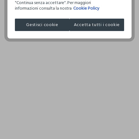
internazionale.
"Continua senza accettare". Per maggiori
informazioni consulta la nostra
Cookie Policy
Clicca qui per vedere i dettagli
Gestisci cookie
Accetta tutti i cookie
I nostri fornitori
COSNOVA ITALIA SRL