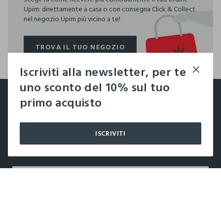
Upim: direttamente a casa o con consegna Click & Collect
nel negozio Upim più vicino a te!
TROVA IL TUO NEGOZIO
TROVA IL TUO NEGOZIO
Iscriviti alla newsletter, per te
footer.ariatitle
uno sconto del 10% sul tuo
Un click, un regalo:
primo acquisto
-10% subito per te 💌
ISCRIVITI
Iscriviti ora alla newsletter e ottieni il
-10% di sconto
sul
tuo prossimo acquisto!
label.color
LABEL.SELECTSIZE
AZIENDA