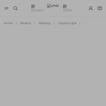
NAVIGATION.ARIA.GOTOMAINCONTENT
NAVIGATION.ARIA.GOTOFOOTER
Home
Beauty
Makeup
Sopracciglia
Mascara e Gel