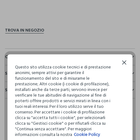
pdp.loyalty.section.advantages
Composizione e cura
Continua senza accettare
Questo sito utilizza cookie tecnici e di prestazione
Composizione:
anonimi, sempre attivi per garantire il
Sostenibilità e trasparenza
100% POLIPROPILENE
funzionamento del sito e di misurarne le
prestazione; Altri cookie (i cookie di profilazione),
Sicurezza
installati anche da terze parti, servono invece per
Spedizione e resi
Il 100% dei nostri articoli viene sottoposto a test chimico-
NON CANDEGGIARE
verificare le tue abitudini di navigazione al fine di
fisici, per verificarne il rispetto dei limiti che abbiamo
poterti offrire prodotti e servizi mirati in linea con i
Hai fino a 30 giorni dalla consegna del tuo ordine online per
definito per l’uso di sostanze chimiche, talvolta anche più
tuoi reali interessi. Per il loro utilizzo serve il tuo
cambiare idea e restituire i prodotti che hai acquistato.
restrittivi rispetto a quelli previsti dalla normativa
NON LAVARE IN ACQUA
consenso. Per accettare i cookie di profilazione
internazionale.
clicca su "accetta tutti i cookie", per selezionarli
clicca su "Gestisci cookie" o per rifiutarli clicca su
Clicca qui per vedere i dettagli
NON LAVARE A SECCO
"Continua senza accettare". Per maggiori
informazioni consulta la nostra
Cookie Policy