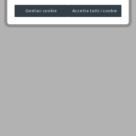
I nostri fornitori
NON ASCIUGARE IN ASCIUGA BIANCHERIA A TAMBURO
WENZHOU SHENGHUI IMP & EXP. CO
ROTATIVO
Gestisci cookie
Accetta tutti i cookie
MADE IN CHINA
NON STIRARE