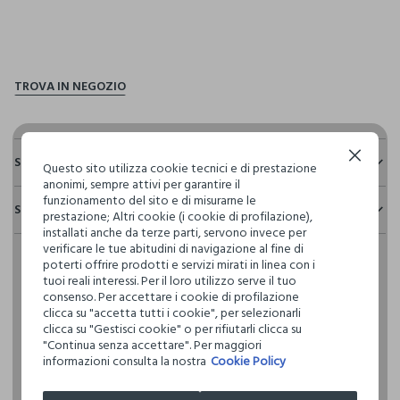
pdp.loyalty.section.advantages
Continua senza accettare
Sostenibilità e trasparenza
Questo sito utilizza cookie tecnici e di prestazione
anonimi, sempre attivi per garantire il
Sicurezza
funzionamento del sito e di misurarne le
Spedizione e resi
prestazione; Altri cookie (i cookie di profilazione),
Il 100% dei nostri articoli viene sottoposto a test chimico-
installati anche da terze parti, servono invece per
fisici, per verificarne il rispetto dei limiti che abbiamo
Hai fino a 30 giorni dalla consegna del tuo ordine online per
verificare le tue abitudini di navigazione al fine di
definito per l’uso di sostanze chimiche, talvolta anche più
cambiare idea e restituire i prodotti che hai acquistato.
poterti offrire prodotti e servizi mirati in linea con i
restrittivi rispetto a quelli previsti dalla normativa
tuoi reali interessi. Per il loro utilizzo serve il tuo
internazionale.
consenso. Per accettare i cookie di profilazione
Clicca qui per vedere i dettagli
clicca su "accetta tutti i cookie", per selezionarli
clicca su "Gestisci cookie" o per rifiutarli clicca su
"Continua senza accettare". Per maggiori
I nostri fornitori
informazioni consulta la nostra
Cookie Policy
COSNOVA ITALIA SRL