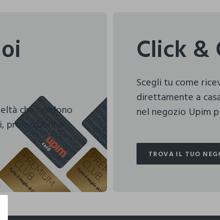
uoi
Click & 
Scegli tu come ric
direttamente a casa
deltà che rendono
nel negozio Upim pi
i, promozioni e
TROVA IL TUO NEG
TROVA IL TUO NEG