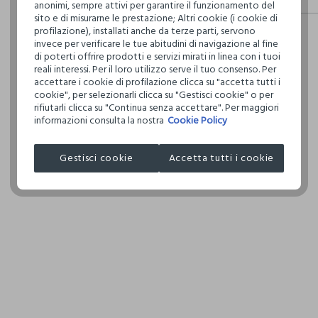
anonimi, sempre attivi per garantire il funzionamento del
fisici, per ve
sito e di misurarne le prestazione; Altri cookie (i cookie di
Hai fino a 3
definito per 
profilazione), installati anche da terze parti, servono
per cambiare 
restrittivi ri
invece per verificare le tue abitudini di navigazione al fine
internaziona
di poterti offrire prodotti e servizi mirati in linea con i tuoi
reali interessi. Per il loro utilizzo serve il tuo consenso. Per
Clicca qui pe
accettare i cookie di profilazione clicca su "accetta tutti i
cookie", per selezionarli clicca su "Gestisci cookie" o per
rifiutarli clicca su "Continua senza accettare". Per maggiori
I nostri forni
informazioni consulta la nostra
Cookie Policy
COSNOVA IT
Gestisci cookie
Accetta tutti i cookie