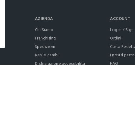
AZIENDA
ACCOUNT
Chi Siamo
Log in / Sign 
Franchising
Ordini
Spedizioni
Carta Fedelt
Resi e cambi
I nostri partn
Dichiarazione accessibilità
FAQ
RaccogliAMO
Contattaci: 