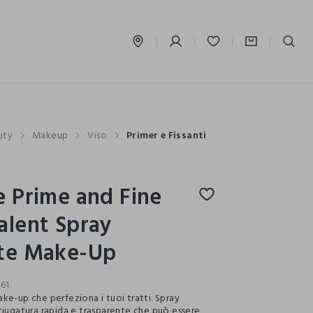
label.account.login
uty
Makeup
Viso
Primer e Fissanti
e Prime and Fine
alent Spray
nte Make-Up
61
ke-up che perfeziona i tuoi tratti. Spray
ciugatura rapida e trasparente che può essere