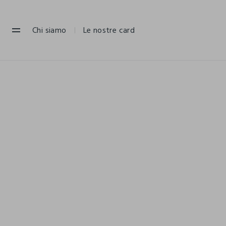
NAVIGATION.ARIA.GOTOMAINCONTENT
NAVIGATION.ARIA.GOTOFOOTER
Chi siamo
Le nostre card