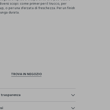
diversi scopi: come primer per il trucco, per
-up, o per una sferzata di freschezza. Per un finish
lunga durata.
ection.advantages
e trasparenza
esi
ostri articoli viene sottoposto a test chimico-