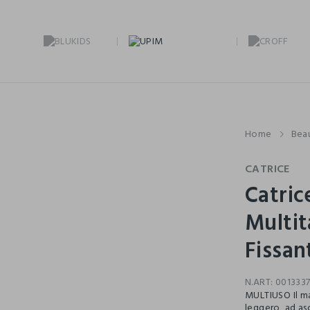
Home
Bea
CATRICE
Catric
Multit
Fissa
N.ART:
0013337
MULTIUSO Il ma
leggero, ad as