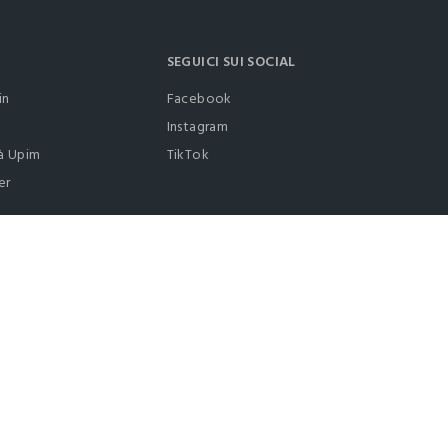
SEGUICI SUI SOCIAL
in
Facebook
Instagram
à Upim
TikTok
er
0412399081 (lun-ven 9-17)
it |
italiano