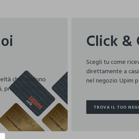
uoi
Click & 
Scegli tu come ric
direttamente a casa
deltà che rendono
nel negozio Upim pi
i, promozioni e
TROVA IL TUO NEG
TROVA IL TUO NEG