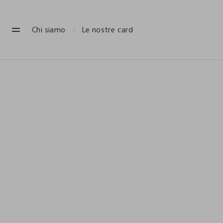
NAVIGATION.ARIA.GOTOMAINCONTENT
NAVIGATION.ARIA.GOTOFOOTER
Chi siamo
Le nostre card