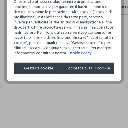
Questo sito utilizza cookie tecnici e di prestazione
Sicurezza
anonimi, sempre attivi per garantire il funzionamento del
Spedizione e r
Il 100% dei n
sito e di misurarne le prestazione; Altri cookie (i cookie di
fisici, per ve
profilazione), installati anche da terze parti, servono
Hai fino a 3
definito per 
invece per verificare le tue abitudini di navigazione al fine
per cambiare 
restrittivi ri
di poterti offrire prodotti e servizi mirati in linea con i tuoi
internaziona
reali interessi. Per il loro utilizzo serve il tuo consenso. Per
accettare i cookie di profilazione clicca su "accetta tutti i
Clicca qui pe
cookie", per selezionarli clicca su "Gestisci cookie" o per
rifiutarli clicca su "Continua senza accettare". Per maggiori
I nostri forni
informazioni consulta la nostra
Cookie Policy
COSNOVA IT
Gestisci cookie
Accetta tutti i cookie