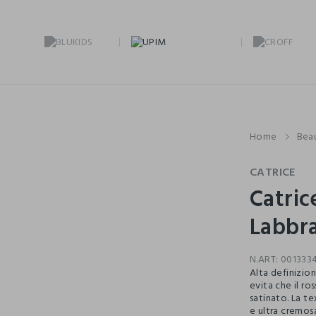
Home
Bea
CATRICE
Catric
Labbr
N.ART:
001333
Alta definizio
evita che il r
satinato. La te
e ultra cremos