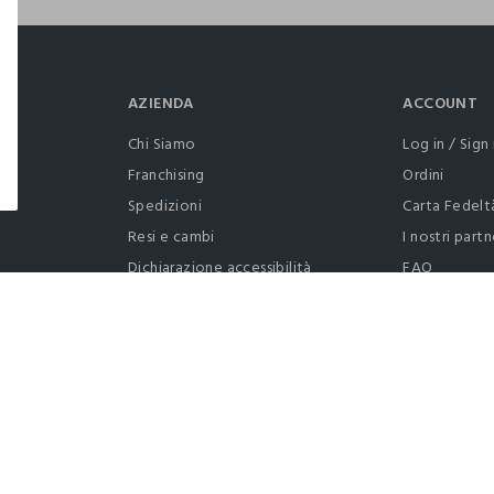
AZIENDA
ACCOUNT
Chi Siamo
Log in / Sign 
Franchising
Ordini
Spedizioni
Carta Fedelt
Resi e cambi
I nostri partn
Dichiarazione accessibilità
FAQ
RaccogliAMO
Contattaci: 