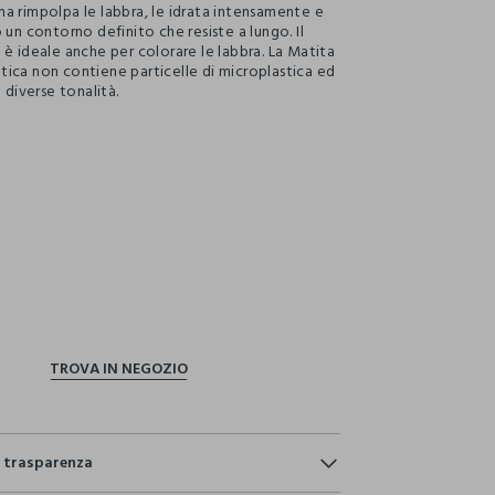
a rimpolpa le labbra, le idrata intensamente e
 un contorno definito che resiste a lungo. Il
 è ideale anche per colorare le labbra. La Matita
ica non contiene particelle di microplastica ed
n diverse tonalità.
ection.advantages
e trasparenza