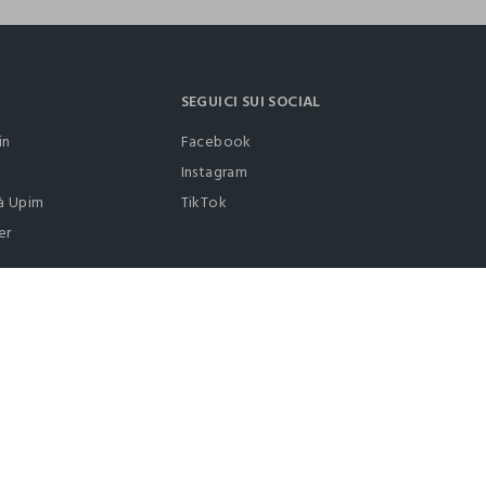
SEGUICI SUI SOCIAL
in
Facebook
Instagram
à Upim
TikTok
er
0412399081 (lun-ven 9-17)