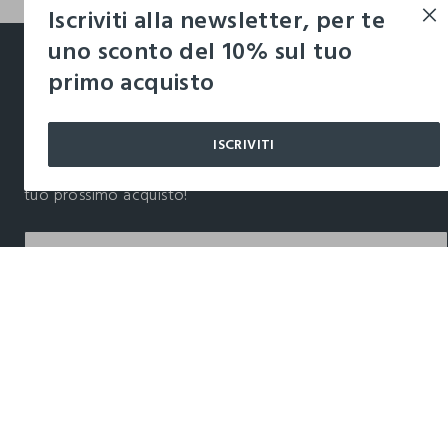
Iscriviti alla newsletter, per te
footer.ariatitle
uno sconto del 10% sul tuo
primo acquisto
Un click, un regalo:
-10% subito per te 💌
ISCRIVITI
Iscriviti ora alla newsletter e ottieni il
-10% di sconto
sul
tuo prossimo acquisto!