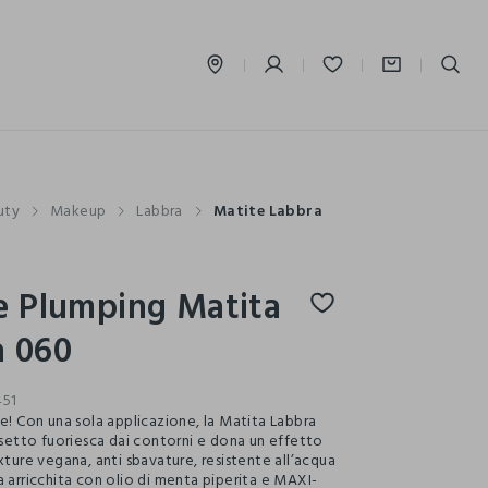
label.account.login
uty
Makeup
Labbra
Matite Labbra
e Plumping Matita
a 060
451
ne! Con una sola applicazione, la Matita Labbra
ossetto fuoriesca dai contorni e dona un effetto
xture vegana, anti sbavature, resistente all’acqua
a arricchita con olio di menta piperita e MAXI-