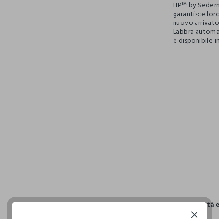
LIP™ by Sederm
garantisce loro
nuovo arrivato
Labbra automat
è disponibile i
pdp.loyalty.s
single.size
Sostenibilità 
Continua senza accettare