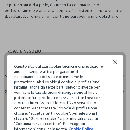
imperfezioni della pelle, è arricchita con niacinamide
perfezionante e è anche waterproof, resistente al sudore e alle
sbavature. La formula non contiene parabeni o microplastiche.
pdp.loyalty.section.advantages
Continua senza accettare
Questo sito utilizza cookie tecnici e di prestazione
anonimi, sempre attivi per garantire il
Sostenibilità e trasparenza
funzionamento del sito e di misurarne le
prestazione; Altri cookie (i cookie di profilazione),
Sicurezza
installati anche da terze parti, servono invece per
Spedizione e resi
verificare le tue abitudini di navigazione al fine di
Il 100% dei nostri articoli viene sottoposto a test chimico-
poterti offrire prodotti e servizi mirati in linea con i
fisici, per verificarne il rispetto dei limiti che abbiamo
Hai fino a 30 giorni dalla consegna del tuo ordine online per
tuoi reali interessi. Per il loro utilizzo serve il tuo
definito per l’uso di sostanze chimiche, talvolta anche più
cambiare idea e restituire i prodotti che hai acquistato.
consenso. Per accettare i cookie di profilazione
restrittivi rispetto a quelli previsti dalla normativa
clicca su "accetta tutti i cookie", per selezionarli
internazionale.
clicca su "Gestisci cookie" o per rifiutarli clicca su
Clicca qui per vedere i dettagli
"Continua senza accettare". Per maggiori
informazioni consulta la nostra
Cookie Policy