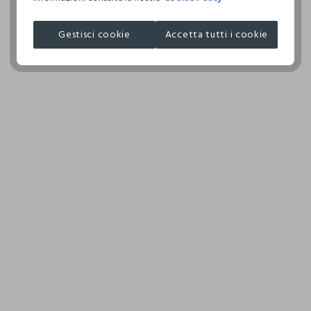
I nostri fornitori
Gestisci cookie
Accetta tutti i cookie
COSNOVA ITALIA SRL