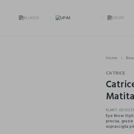
Home
Bea
CATRICE
Catric
Matita
N.ART:
0013331
Eye Brow Stylis
precisa, grazie
sopracciglia p