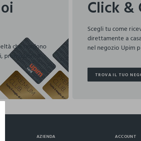
uoi
Click & 
Scegli tu come ric
direttamente a casa
deltà che rendono
nel negozio Upim pi
i, promozioni e
TROVA IL TUO NEG
TROVA IL TUO NEG
AZIENDA
ACCOUNT