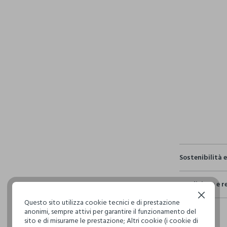
pdp.loyalty.s
single.size
Sostenibilità 
Sicurezza
Spedizione e r
Il 100% dei n
fisici, per ve
Continua senza accettare
Questo sito utilizza cookie tecnici e di prestazione
Hai fino a 3
definito per 
anonimi, sempre attivi per garantire il funzionamento del
per cambiare 
restrittivi ri
sito e di misurarne le prestazione; Altri cookie (i cookie di
internaziona