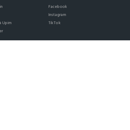
in
Facebook
Instagram
à Upim
TikTok
er
0412399081 (lun-ven 9-17)
it |
italiano