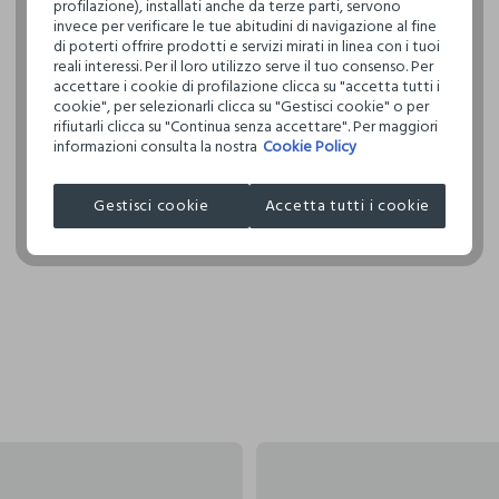
profilazione), installati anche da terze parti, servono
invece per verificare le tue abitudini di navigazione al fine
Clicca qui pe
di poterti offrire prodotti e servizi mirati in linea con i tuoi
reali interessi. Per il loro utilizzo serve il tuo consenso. Per
I nostri forni
accettare i cookie di profilazione clicca su "accetta tutti i
cookie", per selezionarli clicca su "Gestisci cookie" o per
COSNOVA IT
rifiutarli clicca su "Continua senza accettare". Per maggiori
informazioni consulta la nostra
Cookie Policy
Gestisci cookie
Accetta tutti i cookie