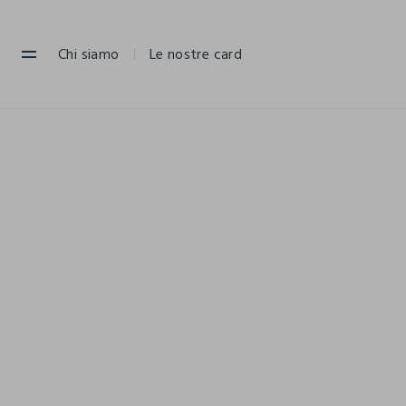
NAVIGATION.ARIA.GOTOMAINCONTENT
NAVIGATION.ARIA.GOTOFOOTER
Chi siamo
Le nostre card