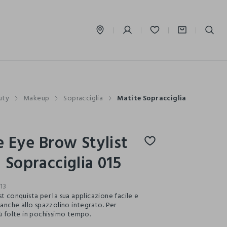
label.account.login
uty
Makeup
Sopracciglia
Matite Sopracciglia
e Eye Brow Stylist
 Sopracciglia 015
13
t conquista per la sua applicazione facile e
 anche allo spazzolino integrato. Per
iù folte in pochissimo tempo.