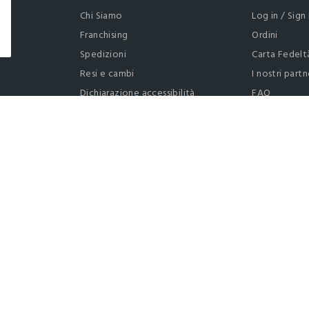
Chi Siamo
Log in / Sign 
Franchising
Ordini
Spedizioni
Carta Fedelt
Resi e cambi
I nostri partn
Dichiarazione accessibilità
FAQ
RaccogliAMO
Contattaci: 
Regolamento
Privacy policy