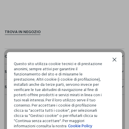
pdp.loyalty.section.advantages
Composizione e cura
Continua senza accettare
Questo sito utilizza cookie tecnici e di prestazione
Composizione:
anonimi, sempre attivi per garantire il
Sostenibilità e trasparenza
65% POLIESTERE,35% COTONE
funzionamento del sito e di misurarne le
prestazione; Altri cookie (i cookie di profilazione),
Sicurezza
installati anche da terze parti, servono invece per
Spedizione e resi
Il 100% dei nostri articoli viene sottoposto a test chimico-
verificare le tue abitudini di navigazione al fine di
NON CANDEGGIARE
fisici, per verificarne il rispetto dei limiti che abbiamo
poterti offrire prodotti e servizi mirati in linea con i
Hai fino a 30 giorni dalla consegna del tuo ordine online per
definito per l’uso di sostanze chimiche, talvolta anche più
tuoi reali interessi. Per il loro utilizzo serve il tuo
cambiare idea e restituire i prodotti che hai acquistato.
restrittivi rispetto a quelli previsti dalla normativa
consenso. Per accettare i cookie di profilazione
TEMPERATURA MASSIMA 40°C - PROCEDURA DELICATA
internazionale.
clicca su "accetta tutti i cookie", per selezionarli
clicca su "Gestisci cookie" o per rifiutarli clicca su
Clicca qui per vedere i dettagli
LAVAGGIO A SECCO PROFESSIONALE CON
"Continua senza accettare". Per maggiori
TETRACLOROETILENE E TUTTI I SOLVENTI INDICATI CON IL
informazioni consulta la nostra
Cookie Policy