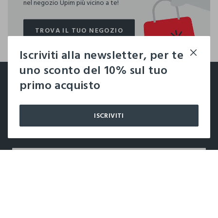
nel negozio Upim più vicino a te!
TROVA IL TUO NEGOZIO
TROVA IL TUO NEGOZIO
Iscriviti alla newsletter, per te
footer.ariatitle
uno sconto del 10% sul tuo
Un click, un regalo:
primo acquisto
-10% subito per te 💌
ISCRIVITI
Iscriviti ora alla newsletter e ottieni il
-10% di sconto
sul
tuo prossimo acquisto!
label.color
LABEL.SELECTSIZE
AZIENDA