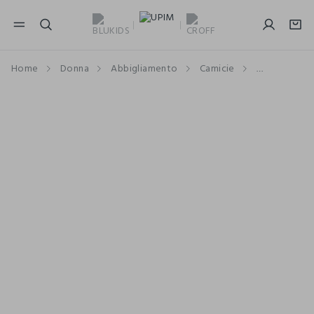
NAVIGATION.ARIA.GOTOMAINCONTENT
NAVIGATION.ARIA.GOTOFOOTER
Home
Donna
Abbigliamento
Camicie
Camicie a M