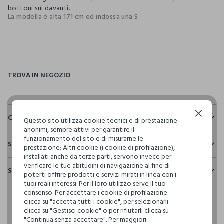
bottoni sul davanti.
La modella è alta 171 cm ed indossa una S
pdp.loyalty.section.advantages
Continua senza accettare
Composizione e cura
Questo sito utilizza cookie tecnici e di prestazione
anonimi, sempre attivi per garantire il
Composizione:
funzionamento del sito e di misurarne le
Sostenibilità e trasparenza
100% COTONE
prestazione; Altri cookie (i cookie di profilazione),
installati anche da terze parti, servono invece per
Sicurezza
verificare le tue abitudini di navigazione al fine di
Spedizione e resi
Il 100% dei nostri articoli viene sottoposto a test chimico-
poterti offrire prodotti e servizi mirati in linea con i
NON CANDEGGIARE
fisici, per verificarne il rispetto dei limiti che abbiamo
tuoi reali interessi. Per il loro utilizzo serve il tuo
Hai fino a 30 giorni dalla consegna del tuo ordine online per
definito per l’uso di sostanze chimiche, talvolta anche più
consenso. Per accettare i cookie di profilazione
cambiare idea e restituire i prodotti che hai acquistato.
restrittivi rispetto a quelli previsti dalla normativa
TEMPERATURA MASSIMA 30°C - PROCEDURA MOLTO
clicca su "accetta tutti i cookie", per selezionarli
internazionale.
DELICATA
clicca su "Gestisci cookie" o per rifiutarli clicca su
"Continua senza accettare". Per maggiori