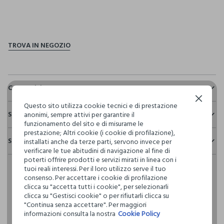
pdp.loyalty.section.advantages
Composizione e cura
Continua senza accettare
Composizione:
Questo sito utilizza cookie tecnici e di prestazione
Sostenibilità e trasparenza
100% COTONE
anonimi, sempre attivi per garantire il
funzionamento del sito e di misurarne le
Sicurezza
prestazione; Altri cookie (i cookie di profilazione),
Spedizione e resi
installati anche da terze parti, servono invece per
Il 100% dei nostri articoli viene sottoposto a test chimico-
NON CANDEGGIARE
verificare le tue abitudini di navigazione al fine di
fisici, per verificarne il rispetto dei limiti che abbiamo
Hai fino a 30 giorni dalla consegna del tuo ordine online per
poterti offrire prodotti e servizi mirati in linea con i
definito per l’uso di sostanze chimiche, talvolta anche più
cambiare idea e restituire i prodotti che hai acquistato.
tuoi reali interessi. Per il loro utilizzo serve il tuo
restrittivi rispetto a quelli previsti dalla normativa
TEMPERATURA MASSIMA 40°C - PROCEDURA DELICATA
consenso. Per accettare i cookie di profilazione
internazionale.
clicca su "accetta tutti i cookie", per selezionarli
Clicca qui per vedere i dettagli
clicca su "Gestisci cookie" o per rifiutarli clicca su
NON LAVARE A SECCO
"Continua senza accettare". Per maggiori
informazioni consulta la nostra
Cookie Policy
I nostri fornitori