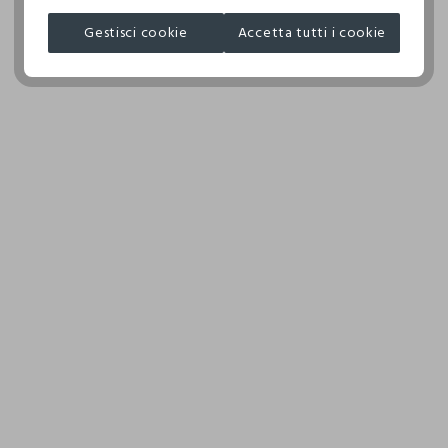
ASCIUGATURA A TAMBURO AMMESSA TEMPERATURA
NORTHERN FASHION LTD.
RIDOTTA
Gestisci cookie
Accetta tutti i cookie
MADE IN BANGLADESH
TEMPERATURA MASSIMA DELLA PIASTRA DEL FERRO
150°C