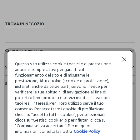
pdp.loyalty.section.advantages
Composizione e cura
Continua senza accettare
Composizione:
Questo sito utilizza cookie tecnici e di prestazione
Sostenibilità e trasparenza
100% COTONE
anonimi, sempre attivi per garantire il
funzionamento del sito e di misurarne le
Sicurezza
prestazione; Altri cookie (i cookie di profilazione),
Spedizione e resi
Il 100% dei nostri articoli viene sottoposto a test chimico-
installati anche da terze parti, servono invece per
NON CANDEGGIARE
fisici, per verificarne il rispetto dei limiti che abbiamo
verificare le tue abitudini di navigazione al fine di
Hai fino a 30 giorni dalla consegna del tuo ordine online per
definito per l’uso di sostanze chimiche, talvolta anche più
poterti offrire prodotti e servizi mirati in linea con i
cambiare idea e restituire i prodotti che hai acquistato.
restrittivi rispetto a quelli previsti dalla normativa
TEMPERATURA MASSIMA 30°C - PROCEDURA MOLTO
tuoi reali interessi. Per il loro utilizzo serve il tuo
internazionale.
DELICATA
consenso. Per accettare i cookie di profilazione
clicca su "accetta tutti i cookie", per selezionarli
Clicca qui per vedere i dettagli
clicca su "Gestisci cookie" o per rifiutarli clicca su
NON LAVARE A SECCO
"Continua senza accettare". Per maggiori
informazioni consulta la nostra
Cookie Policy
I nostri fornitori
NON ASCIUGARE IN ASCIUGA BIANCHERIA A TAMBURO