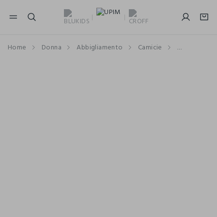
NAVIGATION.ARIA.GOTOMAINCONTENT
NAVIGATION.ARIA.GOTOFOOTER
Home
Donna
Abbigliamento
Camicie
Camicie a 