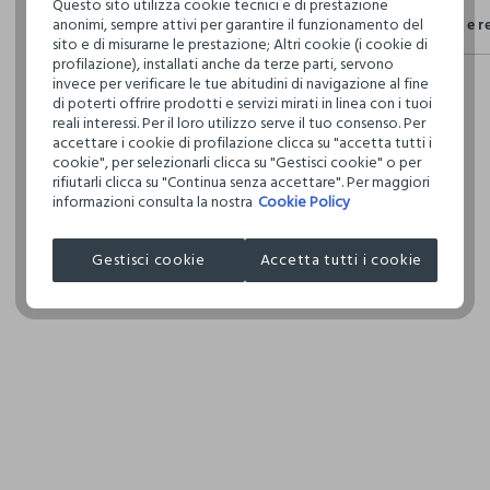
Questo sito utilizza cookie tecnici e di prestazione
Sicurezza
anonimi, sempre attivi per garantire il funzionamento del
Spedizione e r
Il 100% dei n
NON C
sito e di misurarne le prestazione; Altri cookie (i cookie di
fisici, per ve
profilazione), installati anche da terze parti, servono
Hai fino a 3
definito per 
invece per verificare le tue abitudini di navigazione al fine
per cambiare 
restrittivi ri
TEMPER
di poterti offrire prodotti e servizi mirati in linea con i tuoi
internaziona
DELICA
reali interessi. Per il loro utilizzo serve il tuo consenso. Per
accettare i cookie di profilazione clicca su "accetta tutti i
Clicca qui pe
LAVAGG
cookie", per selezionarli clicca su "Gestisci cookie" o per
TETRACL
rifiutarli clicca su "Continua senza accettare". Per maggiori
IL SEG
I nostri forni
informazioni consulta la nostra
Cookie Policy
APPARELS V
ASCIU
Gestisci cookie
Accetta tutti i cookie
RIDOTT
MADE IN BA
TEMPER
150°C