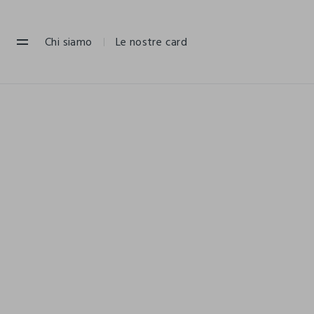
NAVIGATION.ARIA.GOTOMAINCONTENT
NAVIGATION.ARIA.GOTOFOOTER
Chi siamo
Le nostre card