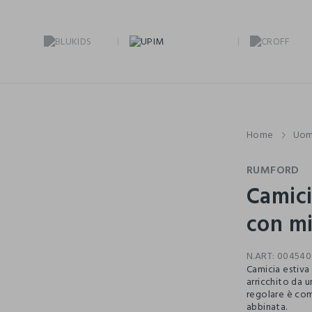
Home
Uo
RUMFORD
Camici
con m
N.ART:
004540
Camicia estiva
arricchito da u
regolare è com
abbinata.