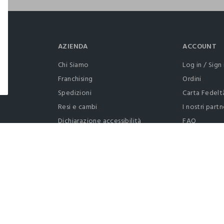
AZIENDA
ACCOUNT
Chi Siamo
Log in / Sign 
Franchising
Ordini
Spedizioni
Carta Fedelt
Resi e cambi
I nostri partn
Dichiarazione accessibilità
FAQ
RaccogliAMO
Contattaci: 