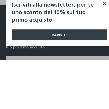
Iscriviti alla newsletter, per te
footer.ariatitle
uno sconto del 10% sul tuo
primo acquisto
Un click, un regalo:
-10% subito per te 💌
ISCRIVITI
Iscriviti ora alla newsletter e ottieni il
-10% di sconto
sul
tuo prossimo acquisto!