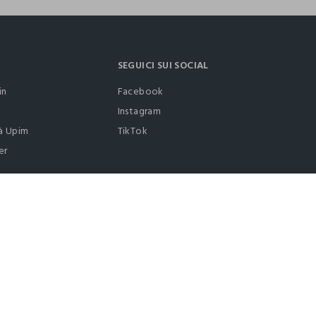
SEGUICI SUI SOCIAL
in
Facebook
Instagram
à Upim
TikTok
er
0412399081 (lun-ven 9-17)