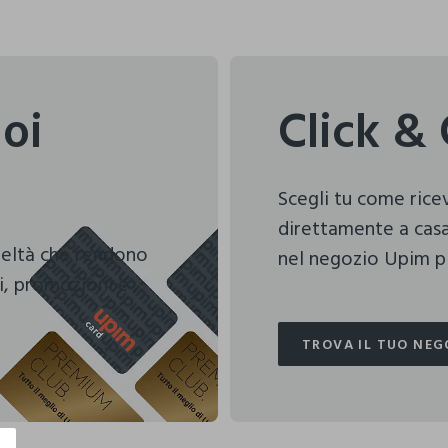
uoi
Click & 
Scegli tu come ric
direttamente a casa
deltà che rendono
nel negozio Upim pi
i, promozioni e
TROVA IL TUO NEG
TROVA IL TUO NEG