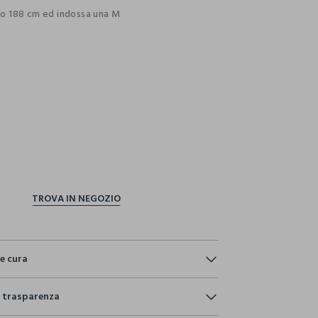
lto 188 cm ed indossa una M
ection.advantages
e cura
e:
e trasparenza
TERE,35% COTONE