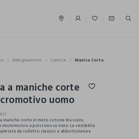
label.account.login
mo
Abbigliamento
Camicie
Manica Corta
a a maniche corte
icromotivo uomo
921
 a maniche corte in misto cotone blu scuro,
n micromotivo a pois tono su tono. La vestibilità
pletata da colletto classico e abbottonatura