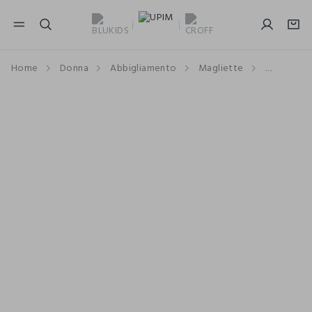
NAVIGATION.ARIA.GOTOMAINCONTENT
NAVIGATION.ARIA.GOTOFOOTER
Home
Donna
Abbigliamento
Magliette
Maniche 