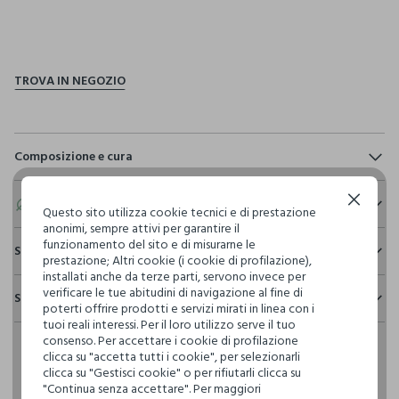
pdp.loyalty.section.advantages
Composizione e cura
Composizione:
95% COTONE,5% ELASTAN
Eco valore
Continua senza accettare
Questo sito utilizza cookie tecnici e di prestazione
anonimi, sempre attivi per garantire il
funzionamento del sito e di misurarne le
Consumo d'acqua
Sostenibilità e trasparenza
prestazione; Altri cookie (i cookie di profilazione),
NON CANDEGGIARE
Per la realizzazione di questo capo sono stati
installati anche da terze parti, servono invece per
Sicurezza
utilizzati
1.252,54 litri dacqua
verificare le tue abitudini di navigazione al fine di
Spedizione e resi
Il 100% dei nostri articoli viene sottoposto a test chimico-
poterti offrire prodotti e servizi mirati in linea con i
TEMPERATURA MASSIMA 30°C - PROCEDURA DELICATA
fisici, per verificarne il rispetto dei limiti che abbiamo
tuoi reali interessi. Per il loro utilizzo serve il tuo
Hai fino a 30 giorni dalla consegna del tuo ordine online per
Emissioni di CO2
definito per l’uso di sostanze chimiche, talvolta anche più
consenso. Per accettare i cookie di profilazione
cambiare idea e restituire i prodotti che hai acquistato.
Per la realizzazione di questo capo sono stati
restrittivi rispetto a quelli previsti dalla normativa
LAVAGGIO A SECCO PROFESSIONALE CON
clicca su "accetta tutti i cookie", per selezionarli
emessi
4,21 kg di CO2
internazionale.
TETRACLOROETILENE E TUTTI I SOLVENTI INDICATI CON IL
clicca su "Gestisci cookie" o per rifiutarli clicca su
SEGNO F - PROCEDURA NORMALE
"Continua senza accettare". Per maggiori
Clicca qui per vedere i dettagli