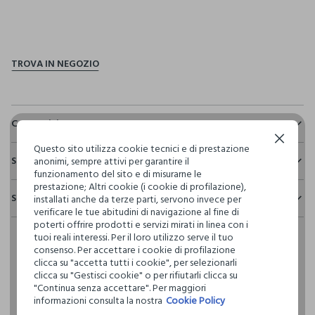
pdp.loyalty.section.advantages
Composizione e cura
Continua senza accettare
Composizione:
Questo sito utilizza cookie tecnici e di prestazione
Sostenibilità e trasparenza
47% COTONE,42% VISCOSA,11% LINO
anonimi, sempre attivi per garantire il
funzionamento del sito e di misurarne le
Sicurezza
prestazione; Altri cookie (i cookie di profilazione),
Spedizione e resi
installati anche da terze parti, servono invece per
Il 100% dei nostri articoli viene sottoposto a test chimico-
NON CANDEGGIARE
verificare le tue abitudini di navigazione al fine di
fisici, per verificarne il rispetto dei limiti che abbiamo
Hai fino a 30 giorni dalla consegna del tuo ordine online per
poterti offrire prodotti e servizi mirati in linea con i
definito per l’uso di sostanze chimiche, talvolta anche più
cambiare idea e restituire i prodotti che hai acquistato.
tuoi reali interessi. Per il loro utilizzo serve il tuo
restrittivi rispetto a quelli previsti dalla normativa
TEMPERATURA MASSIMA 30°C - PROCEDURA DELICATA
consenso. Per accettare i cookie di profilazione
internazionale.
clicca su "accetta tutti i cookie", per selezionarli
Clicca qui per vedere i dettagli
clicca su "Gestisci cookie" o per rifiutarli clicca su
NON LAVARE A SECCO
"Continua senza accettare". Per maggiori
informazioni consulta la nostra
Cookie Policy
I nostri fornitori