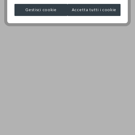
NON ASCIUGARE IN ASCIUGA BIANCHERIA A TAMBURO
PYOGINAM PVT LTD
ROTATIVO
Gestisci cookie
Accetta tutti i cookie
MADE IN INDIA
TEMPERATURA MASSIMA DELLA PIASTRA DEL FERRO
110°C, LA STIRATURA A VAPORE PUO' PROVOCARE
DANNI IRREVERSIBILI
ASCIUGARE SU FILO ALL'OMBRA