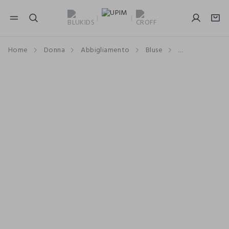
NAVIGATION.ARIA.GOTOMAINCONTENT
NAVIGATION.ARIA.GOTOFOOTER
Home
Donna
Abbigliamento
Bluse
A Tinta Unita